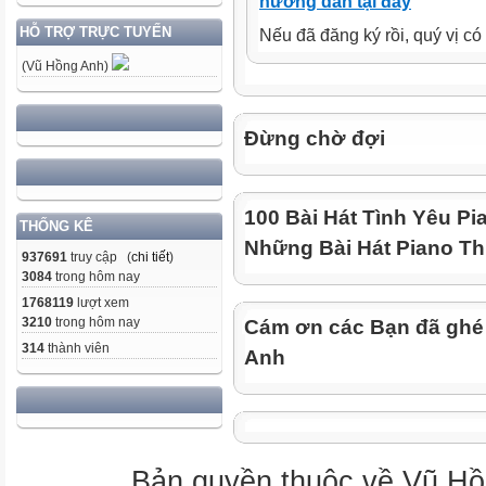
hướng dẫn tại đây
HỖ TRỢ TRỰC TUYẾN
Nếu đã đăng ký rồi, quý vị c
(Vũ Hồng Anh)
Đừng chờ đợi
100 Bài Hát Tình Yêu Pi
THỐNG KÊ
Những Bài Hát Piano Th
937691
truy cập (
chi tiết
)
3084
trong hôm nay
1768119
lượt xem
3210
trong hôm nay
Cám ơn các Bạn đã ghé
314
thành viên
Anh
Bản quyền thuộc về Vũ Hồ