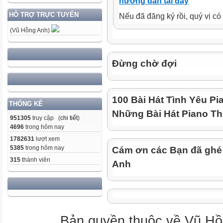
hướng dẫn tại đây
HỖ TRỢ TRỰC TUYẾN
Nếu đã đăng ký rồi, quý vị c
(Vũ Hồng Anh)
Đừng chờ đợi
100 Bài Hát Tình Yêu Pi
THỐNG KÊ
Những Bài Hát Piano Th
951305
truy cập (
chi tiết
)
4696
trong hôm nay
1782631
lượt xem
5385
trong hôm nay
Cám ơn các Bạn đã ghé
315
thành viên
Anh
Bản quyền thuộc về Vũ Hồ