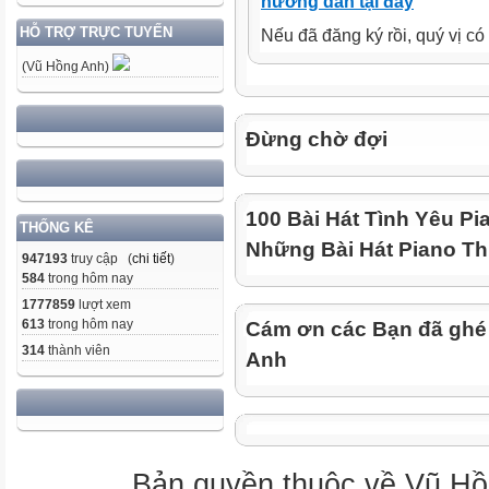
hướng dẫn tại đây
HỖ TRỢ TRỰC TUYẾN
Nếu đã đăng ký rồi, quý vị c
(Vũ Hồng Anh)
Đừng chờ đợi
100 Bài Hát Tình Yêu Pi
THỐNG KÊ
Những Bài Hát Piano Th
947193
truy cập (
chi tiết
)
584
trong hôm nay
1777859
lượt xem
613
trong hôm nay
Cám ơn các Bạn đã ghé
314
thành viên
Anh
Bản quyền thuộc về Vũ Hồ