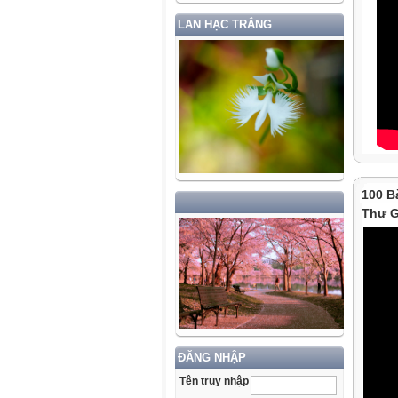
LAN HẠC TRẮNG
100 B
Thư G
ĐĂNG NHẬP
Tên truy nhập