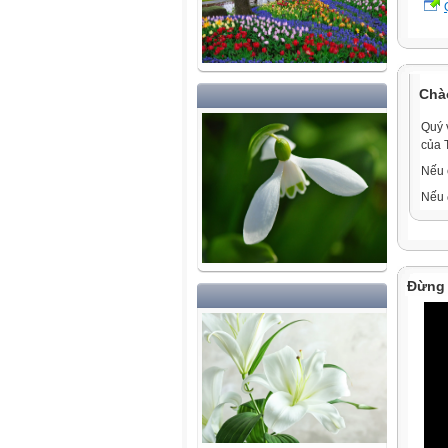
Chà
Quý 
của 
Nếu 
Nếu 
Đừng 