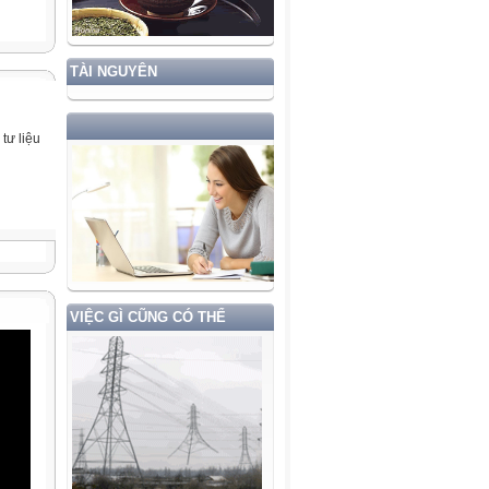
TÀI NGUYÊN
tư liệu
VIỆC GÌ CŨNG CÓ THỂ