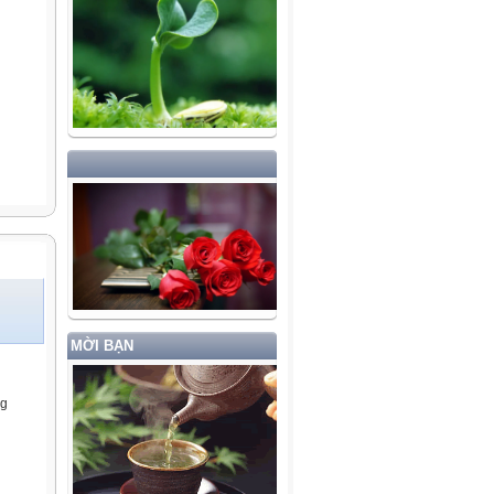
MỜI BẠN
ng