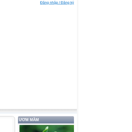
Đăng nhập / Đăng ký
ƯƠM MẦM