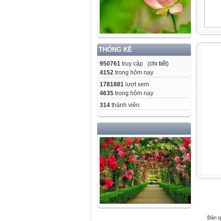
THỐNG KÊ
950761
truy cập (
chi tiết
)
4152
trong hôm nay
1781881
lượt xem
4635
trong hôm nay
314
thành viên
Bản q