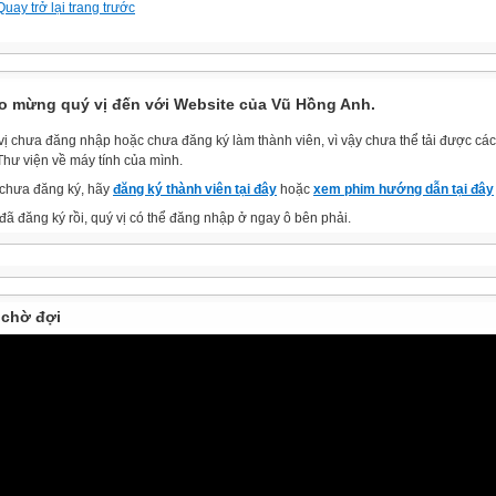
Quay trở lại trang trước
o mừng quý vị đến với Website của Vũ Hồng Anh.
vị chưa đăng nhập hoặc chưa đăng ký làm thành viên, vì vậy chưa thể tải được các 
Thư viện về máy tính của mình.
chưa đăng ký, hãy
đăng ký thành viên tại đây
hoặc
xem phim hướng dẫn tại đây
đã đăng ký rồi, quý vị có thể đăng nhập ở ngay ô bên phải.
chờ đợi