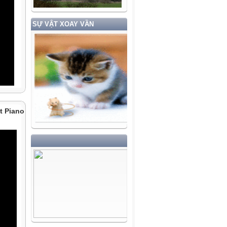
SỰ VẬT XOAY VẦN
t Piano