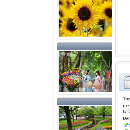
Tru
Bạn 
ký r
Bạn