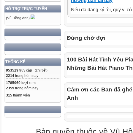
hướng dẫn tại đây
HỖ TRỢ TRỰC TUYẾN
Nếu đã đăng ký rồi, quý vị c
(Vũ Hồng Anh)
Đừng chờ đợi
100 Bài Hát Tình Yêu Pi
THỐNG KÊ
Những Bài Hát Piano Th
953529
truy cập (
chi tiết
)
2214
trong hôm nay
1785060
lượt xem
2359
trong hôm nay
Cám ơn các Bạn đã ghé
315
thành viên
Anh
Bản quyền thuộc về Vũ Hồ