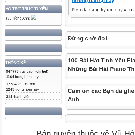
hướng dẫn tại đây
HỖ TRỢ TRỰC TUYẾN
Nếu đã đăng ký rồi, quý vị c
(Vũ Hồng Anh)
Đừng chờ đợi
100 Bài Hát Tình Yêu Pi
THỐNG KÊ
Những Bài Hát Piano Th
947773
truy cập (
chi tiết
)
1164
trong hôm nay
1778489
lượt xem
1243
trong hôm nay
Cám ơn các Bạn đã ghé
314
thành viên
Anh
Bản quyền thuộc về Vũ Hồ