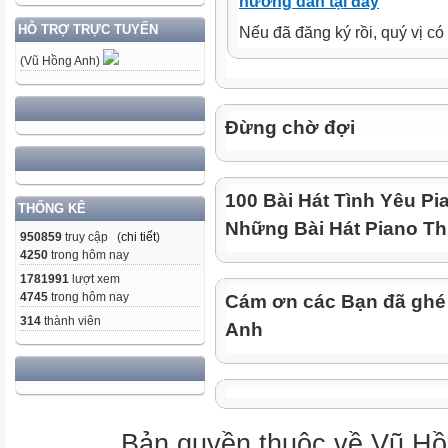
hướng dẫn tại đây
HỖ TRỢ TRỰC TUYẾN
Nếu đã đăng ký rồi, quý vị c
(Vũ Hồng Anh)
Đừng chờ đợi
100 Bài Hát Tình Yêu Pi
THỐNG KÊ
Những Bài Hát Piano Th
950859
truy cập (
chi tiết
)
4250
trong hôm nay
1781991
lượt xem
4745
trong hôm nay
Cám ơn các Bạn đã ghé
314
thành viên
Anh
Bản quyền thuộc về Vũ Hồ