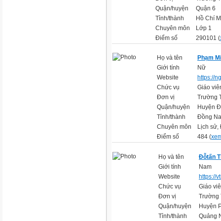
Quận/huyện
Quận 6
Tỉnh/thành
Hồ Chí M
Chuyên môn
Lớp 1
Điểm số
290101 (
Họ và tên
Phạm Mi
Giới tính
Nữ
Website
https://n
Chức vụ
Giáo viê
Đơn vị
Trường 
Quận/huyện
Huyện Đ
Tỉnh/thành
Đồng Na
Chuyên môn
Lịch sử
Điểm số
484 (
xem
Họ và tên
Đỗtấn 
Giới tính
Nam
Website
https://v
Chức vụ
Giáo vi
Đơn vị
Trường 
Quận/huyện
Huyện P
Tỉnh/thành
Quảng 