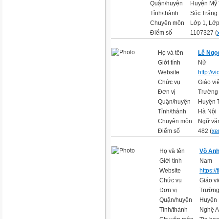
Quận/huyện
Huyện Mỹ 
Tỉnh/thành
Sóc Trăng
Chuyên môn
Lớp 1, Lớp
Điểm số
1107327 (
Họ và tên
Lê Ngọ
Giới tính
Nữ
Website
http://v
Chức vụ
Giáo vi
Đơn vị
Trường
Quận/huyện
Huyện 
Tỉnh/thành
Hà Nội
Chuyên môn
Ngữ vă
Điểm số
482 (
xe
Họ và tên
Võ Anh
Giới tính
Nam
Website
https:/
Chức vụ
Giáo vi
Đơn vị
Trường
Quận/huyện
Huyện 
Tỉnh/thành
Nghệ 