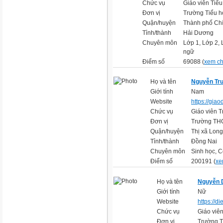
Chức vụ
Giáo viên Tiểu
Đơn vị
Trường Tiểu 
Quận/huyện
Thành phố Chí
Tỉnh/thành
Hải Dương
Chuyên môn
Lớp 1, Lớp 2, 
ngữ
Điểm số
69088 (
xem chi
Họ và tên
Nguyễn Tr
Giới tính
Nam
Website
https://giao
Chức vụ
Giáo viên T
Đơn vị
Trường TH
Quận/huyện
Thị xã Lon
Tỉnh/thành
Đồng Nai
Chuyên môn
Sinh học, 
Điểm số
200191 (
xe
Họ và tên
Nguyễn 
Giới tính
Nữ
Website
https://
Chức vụ
Giáo viên
Đơn vị
Trường T