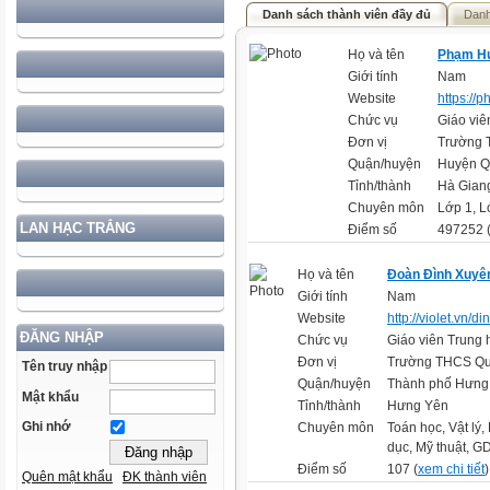
Danh sách thành viên đầy đủ
Danh
Họ và tên
Phạm H
Giới tính
Nam
Website
https://
Chức vụ
Giáo viê
Đơn vị
Trường 
Quận/huyện
Huyện Q
Tỉnh/thành
Hà Gian
Chuyên môn
Lớp 1, L
LAN HẠC TRẮNG
Điểm số
497252 
Họ và tên
Đoàn Đình Xuyê
Giới tính
Nam
Website
http://violet.vn
ĐĂNG NHẬP
Chức vụ
Giáo viên Trung 
Đơn vị
Trường THCS Q
Tên truy nhập
Quận/huyện
Thành phố Hưng
Mật khẩu
Tỉnh/thành
Hưng Yên
Ghi nhớ
Chuyên môn
Toán học, Vật lý
dục, Mỹ thuật, 
Điểm số
107 (
xem chi tiết
)
Quên mật khẩu
ĐK thành viên