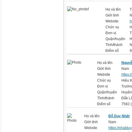
Họ và tên
T
Giới tính
Website
h
Chức vụ
H
Đơn vị
T
Quận/huyện
H
Tỉnh/thành
N
Điểm số
9
Họ và tên
Nguyễ
Giới tính
Nam
Website
https:/
Chức vụ
Hiệu t
Đơn vị
Trườn
Quận/huyện
Huyện
Tỉnh/thành
Đắk L
Điểm số
7582 (
Họ và tên
Đỗ Duy Nhất
Giới tính
Nam
Website
https://nhatduy