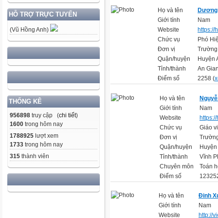
Họ và tên
Dương
HỖ TRỢ TRỰC TUYẾN
Giới tính
Nam
Website
https:/
(Vũ Hồng Anh)
Chức vụ
Phó Hi
Đơn vị
Trường 
Quận/huyện
Huyện 
Tỉnh/thành
An Gia
Điểm số
2258 (
x
Họ và tên
Nguyễ
THỐNG KÊ
Giới tính
Nam
956898
truy cập (
chi tiết
)
Website
https:/
1600
trong hôm nay
Chức vụ
Giáo v
1788925
lượt xem
Đơn vị
Trườn
1733
trong hôm nay
Quận/huyện
Huyện
315
thành viên
Tỉnh/thành
Vĩnh P
Chuyên môn
Toán h
Điểm số
123252
Họ và tên
Đinh X
Giới tính
Nam
Website
http://