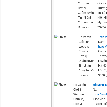
Chức vụ
Giáo vi
Đơn vị
Trường
Quận/huyện
Thị xã 
Tỉnh/thành
Kiên G
Chuyên môn
Mỹ thu
Điểm số
29424 
Họ và tên
Trần 
Giới tính
Nam
Website
https:/
Chức vụ
Giáo v
Đơn vị
Trường
Quận/huyện
Huyện
Tỉnh/thành
Hà Nộ
Chuyên môn
Lớp 2,
Điểm số
9036 (
Họ và tên
Hồ Minh 
Giới tính
Nam
Website
https://mi
Chức vụ
Giáo viên 
Đơn vị
Trường Ti