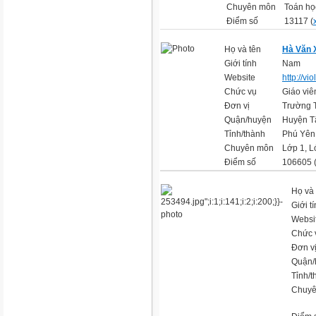
Chuyên môn
Toán họ
Điểm số
13117 (
Họ và tên
Hà Văn 
Giới tính
Nam
Website
http://vi
Chức vụ
Giáo viê
Đơn vị
Trường T
Quận/huyện
Huyện T
Tỉnh/thành
Phú Yên
Chuyên môn
Lớp 1, L
Điểm số
106605 
Họ và 
Giới t
Websi
Chức 
Đơn v
Quận/
Tỉnh/t
Chuyê