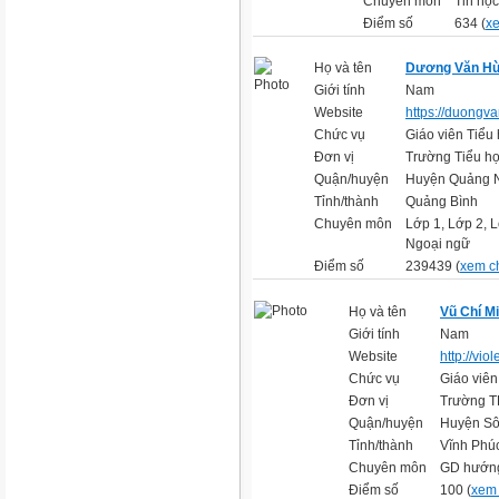
Chuyên môn
Tin học
Điểm số
634 (
xe
Họ và tên
Dương Văn H
Giới tính
Nam
Website
https://duongv
Chức vụ
Giáo viên Tiểu
Đơn vị
Trường Tiểu họ
Quận/huyện
Huyện Quảng 
Tỉnh/thành
Quảng Bình
Chuyên môn
Lớp 1, Lớp 2, L
Ngoại ngữ
Điểm số
239439 (
xem ch
Họ và tên
Vũ Chí M
Giới tính
Nam
Website
http://vi
Chức vụ
Giáo viên
Đơn vị
Trường 
Quận/huyện
Huyện Sô
Tỉnh/thành
Vĩnh Phú
Chuyên môn
GD hướng
Điểm số
100 (
xem 