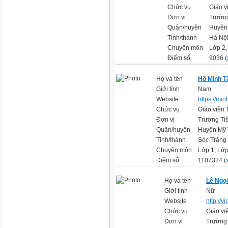
Chức vụ
Giáo v
Đơn vị
Trường
Quận/huyện
Huyện
Tỉnh/thành
Hà Nộ
Chuyên môn
Lớp 2,
Điểm số
9036 (
Họ và tên
Hồ Minh 
Giới tính
Nam
Website
https://mi
Chức vụ
Giáo viên 
Đơn vị
Trường Ti
Quận/huyện
Huyện Mỹ 
Tỉnh/thành
Sóc Trăng
Chuyên môn
Lớp 1, Lớp
Điểm số
1107324 (
Họ và tên
Lê Ngọ
Giới tính
Nữ
Website
http://v
Chức vụ
Giáo vi
Đơn vị
Trường