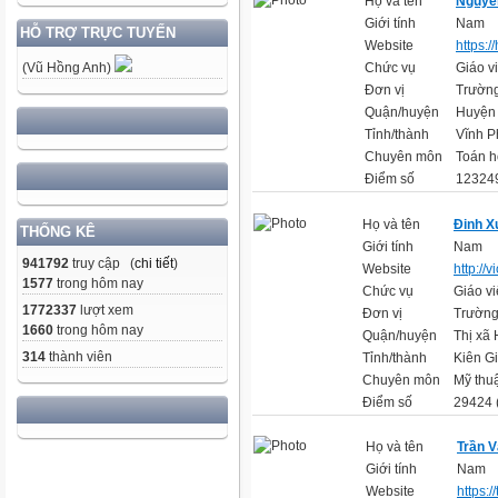
Họ và tên
Nguyễ
Giới tính
Nam
HỖ TRỢ TRỰC TUYẾN
Website
https:/
Chức vụ
Giáo v
(Vũ Hồng Anh)
Đơn vị
Trườn
Quận/huyện
Huyện
Tỉnh/thành
Vĩnh P
Chuyên môn
Toán h
Điểm số
123249
Họ và tên
Đinh X
THỐNG KÊ
Giới tính
Nam
941792
truy cập (
chi tiết
)
Website
http://
1577
trong hôm nay
Chức vụ
Giáo vi
1772337
lượt xem
Đơn vị
Trường
1660
trong hôm nay
Quận/huyện
Thị xã 
314
thành viên
Tỉnh/thành
Kiên G
Chuyên môn
Mỹ thu
Điểm số
29424 
Họ và tên
Trần 
Giới tính
Nam
Website
https:/