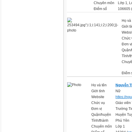
Chuyên môn
Lớp 1, L
Điểm số
106605 
Họ và 
Giới t
Websi
Chức 
Đơn v
Quận/
Tỉnh/t
Chuyê
Điểm 
Họ và tên
Nguyễn T
Giới tính
Nữ
Website
https://ng
Chức vụ
Giáo viên
Đơn vị
Trường Ti
Quận/huyện
Huyện Tu
Tỉnh/thành
Phú Yên
Chuyên môn
Lớp 1