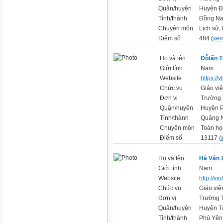
Quận/huyện
Huyện Đ
Tỉnh/thành
Đồng Na
Chuyên môn
Lịch sử
Điểm số
484 (
xem
Họ và tên
Đỗtấn 
Giới tính
Nam
Website
https://v
Chức vụ
Giáo vi
Đơn vị
Trường 
Quận/huyện
Huyện P
Tỉnh/thành
Quảng 
Chuyên môn
Toán họ
Điểm số
13117 (
Họ và tên
Hà Văn 
Giới tính
Nam
Website
http://vi
Chức vụ
Giáo viê
Đơn vị
Trường T
Quận/huyện
Huyện T
Tỉnh/thành
Phú Yên