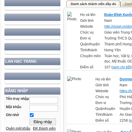
Danh sách thành viên đầy đủ
Danh
Họ và tên
Đoàn Đình Xuyê
Giới tính
Nam
Website
http://violet.vn
Chức vụ
Giáo viên Trung 
Đơn vị
Trường THCS Q
Quận/huyện
Thành phố Hưng
Tỉnh/thành
Hưng Yên
Chuyên môn
Toán học, Vật lý
LAN HẠC TRẮNG
dục, Mỹ thuật, 
Điểm số
107 (
xem chi tiết
)
Họ và tên
Dương
Giới tính
Nam
ĐĂNG NHẬP
Website
https:/
Chức vụ
Phó Hi
Tên truy nhập
Đơn vị
Trường 
Mật khẩu
Quận/huyện
Huyện 
Tỉnh/thành
An Gia
Ghi nhớ
Điểm số
2258 (
x
Quên mật khẩu
ĐK thành viên