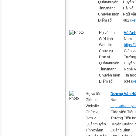
Quận/huyện
Huyện 
Tỉnh/thành
Hà Nội
Chuyên môn
Ngữ vă
Điểm số
482 (
xe
Họ và tên
Võ Anh
Giới tính
Nam
Website
https:/
Chức vụ
Giáo vi
Đơn vị
Trường
Quận/huyện
Huyện 
Tỉnh/thành
Nghệ 
Chuyên môn
Tin học
Điểm số
634 (
xe
Họ và tên
Dương Văn H
Giới tính
Nam
Website
https://duongv
Chức vụ
Giáo viên Tiểu
Đơn vị
Trường Tiểu họ
Quận/huyện
Huyện Quảng 
Tỉnh/thành
Quảng Bình