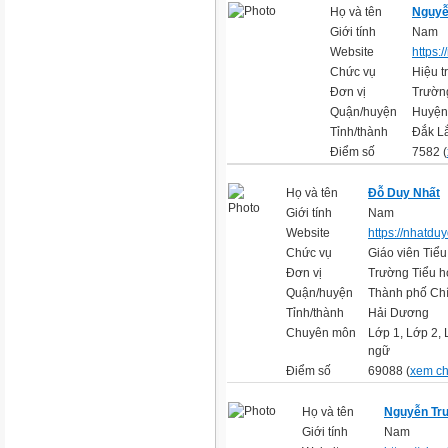
Họ và tên
Nguyễ
Giới tính
Nam
Website
https:/
Chức vụ
Hiệu t
Đơn vị
Trườn
Quận/huyện
Huyện
Tỉnh/thành
Đắk L
Điểm số
7582 (
Họ và tên
Đỗ Duy Nhất
Giới tính
Nam
Website
https://nhatduy
Chức vụ
Giáo viên Tiểu
Đơn vị
Trường Tiểu 
Quận/huyện
Thành phố Chí
Tỉnh/thành
Hải Dương
Chuyên môn
Lớp 1, Lớp 2, 
ngữ
Điểm số
69088 (
xem chi
Họ và tên
Nguyễn Tr
Giới tính
Nam