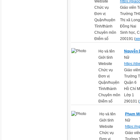
Website
https://giao
Chức vụ
Giáo viên T
Đơn vị
Trường TH
Quận/huyện
Thị xã Lon
Tỉnh/thành
Đồng Nai
Chuyên môn
Sinh học, 
Điểm số
200191 (
xe
Họ và tên
Nguyễn 
Giới tính
Nữ
Website
https://
Chức vụ
Giáo viên
Đơn vị
Trường T
Quận/huyện
Quận 6
Tỉnh/thành
Hồ Chí M
Chuyên môn
Lớp 1
Điểm số
290101 (
Họ và tên
Phạm Mi
Giới tính
Nữ
Website
https://n
Chức vụ
Giáo viê
Đơn vị
Trường 