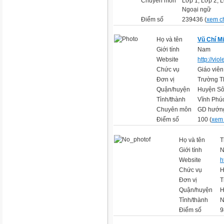
Chuyên môn
Lớp 1, Lớp 2, L
Ngoại ngữ
Điểm số
239436 (
xem ch
Họ và tên
Vũ Chí M
Giới tính
Nam
Website
http://vi
Chức vụ
Giáo viên
Đơn vị
Trường 
Quận/huyện
Huyện Sô
Tỉnh/thành
Vĩnh Phú
Chuyên môn
GD hướng
Điểm số
100 (
xem 
Họ và tên
T
Giới tính
Website
h
Chức vụ
H
Đơn vị
T
Quận/huyện
H
Tỉnh/thành
N
Điểm số
9