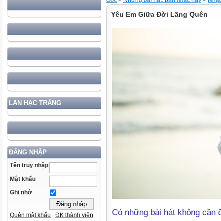
Gốc
>
Những bài hát, bản nhac hay
>
Nhạc 
Yêu Em Giữa Đời Lãng Quên
LAN HẠC TRẮNG
ĐĂNG NHẬP
Tên truy nhập
Mật khẩu
Ghi nhớ
Có những bài hát không cần 
Quên mật khẩu
ĐK thành viên