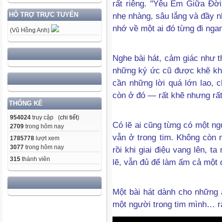
rất riêng. "Yêu Em Giữa Đời
nhẹ nhàng, sâu lắng và đầy n
HỖ TRỢ TRỰC TUYẾN
nhớ về một ai đó từng đi nga
(Vũ Hồng Anh)
Nghe bài hát, cảm giác như t
những ký ức cũ được khẽ khà
cần những lời quá lớn lao, 
còn ở đó — rất khẽ nhưng rất
THỐNG KÊ
954024
truy cập (
chi tiết
)
Có lẽ ai cũng từng có một n
2709
trong hôm nay
vẫn ở trong tim. Không còn 
1785778
lượt xem
3077
trong hôm nay
rồi khi giai điệu vang lên, 
315
thành viên
lẽ, vẫn đủ để làm ấm cả một 
Một bài hát dành cho những a
một người trong tim mình… rấ