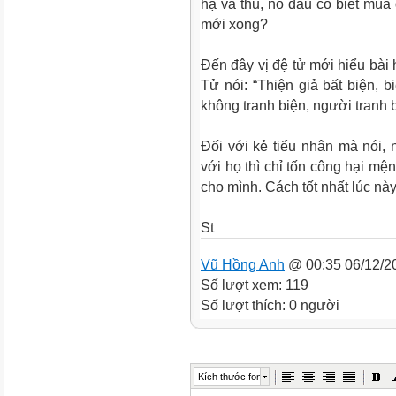
hạ và thu, nó đâu có biết mùa 
mới xong?
Đến đây vị đệ tử mới hiểu bà
Tử nói: “Thiện giả bất biện, bi
không tranh biện, người tranh b
Đối với kẻ tiểu nhân mà nói,
với họ thì chỉ tốn công hại mệ
cho mình. Cách tốt nhất lúc này
St
Vũ Hồng Anh
@ 00:35 06/12/2
Số lượt xem: 119
Số lượt thích: 0 người
Kích thước font