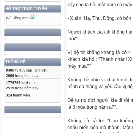
vậy cho ta hỏi một năm có mấ
HỖ TRỢ TRỰC TUYẾN
- Xuân, Hạ, Thu, Đông, có bốn
(Vũ Hồng Anh)
Người khách kia cãi không hài 
thôi".
Vị đệ tử khăng khăng là có 4
khách kia hỏi: “Thánh nhân! Xi
THỐNG KÊ
mấy mùa?”
948675
truy cập (
chi tiết
)
2066
trong hôm nay
Khổng Tử nhìn vị khách một lượ
1779765
lượt xem
mình đã thắng và yêu cầu vị đệ t
2519
trong hôm nay
314
thành viên
Đệ tự nọ đợi người kia đi rồi 
là 3 mùa trong năm ạ?".
Khổng Tử trả lời: “Con khôn
chấu biến hóa mà thành. Một 