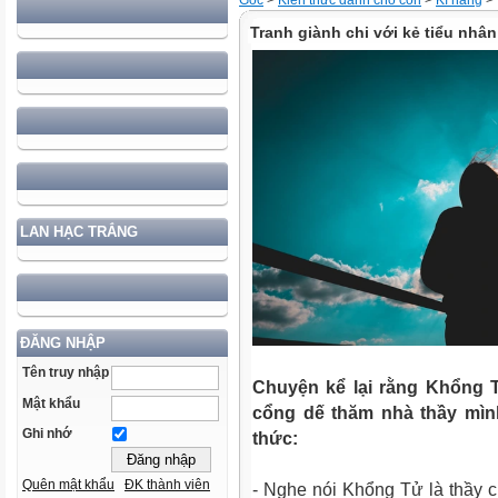
Gốc
>
Kiến thức dành cho con
>
Kĩ năng
>
Tranh giành chi với kẻ tiểu nhân
LAN HẠC TRẮNG
ĐĂNG NHẬP
Tên truy nhập
Chuyện kể lại rằng Khổng T
Mật khẩu
cổng dế thăm nhà thầy mình
Ghi nhớ
thức:
Quên mật khẩu
ĐK thành viên
- Nghe nói Khổng Tử là thầy c