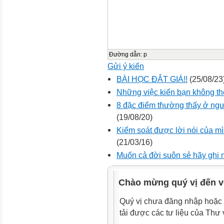
Đường dẫn
:
p
Gửi ý kiến
BÀI HỌC ĐẮT GIÁ!!
(25/08/23
Những việc kiến bạn không th
8 đặc điểm tɦường tɦấy ở ngư
(19/08/20)
Kiểm soát được lời nói của mì
(21/03/16)
Muốn cả đời suôn sẻ hãy ghi 
Chào mừng quý vị đến v
Quý vị chưa đăng nhập hoặc 
tải được các tư liệu của Thư 