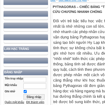
Gốc
>
Góc dành cho Trò yêu
>
PYTHAGORAS – CHIẾC BẢNG “
CỬU CHƯƠNG NHANH CHÓNG
Đối với trẻ bậc tiểu học việ
nhất là nhớ những con số lớn. 
nhớ nhanh các phép nhân cửu 
vận dụng bảng Pythagoras hay
sáng tạo bởi người Hy Lạp kh
tính thực sự không chứa bất 
LAN HẠC TRẮNG
ghi nhớ hơn rất nhiều. Ưu đ
“nhồi nhét” kiến thức các phé
thống, bảng tính sẽ được đánh
quy luật, cách tính theo phươn
ĐĂNG NHẬP
được phép nhân một cách vô 
Tên truy nhập
căng thẳng như khi học thuộ
Mật khẩu
bảng Pythagoras rất đơn giả
hàng dọc và hàng ngang mà bạ
Ghi nhớ
hai đường thẳng chính là kết q
trẻ được bổ sung kiến thức, ph
Quên mật khẩu
ĐK thành viên