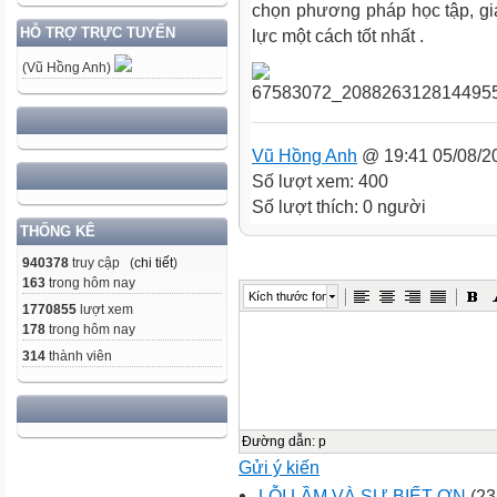
chọn phương pháp học tập, gi
HỖ TRỢ TRỰC TUYẾN
lực một cách tốt nhất .
(Vũ Hồng Anh)
Vũ Hồng Anh
@ 19:41 05/08/2
Số lượt xem: 400
Số lượt thích: 0 người
THỐNG KÊ
940378
truy cập (
chi tiết
)
163
trong hôm nay
Kích thước font
1770855
lượt xem
178
trong hôm nay
314
thành viên
Đường dẫn
:
p
Gửi ý kiến
LỖI LẦM VÀ SỰ BIẾT ƠN
(23