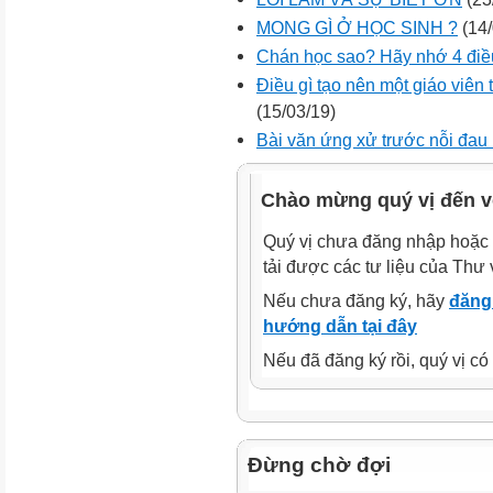
MONG GÌ Ở HỌC SINH ?
(14/
Chán học sao? Hãy nhớ 4 điề
Điều gì tạo nên một giáo viên 
(15/03/19)
Bài văn ứng xử trước nỗi đau 
Chào mừng quý vị đến v
Quý vị chưa đăng nhập hoặc 
tải được các tư liệu của Thư 
Nếu chưa đăng ký, hãy
đăng 
hướng dẫn tại đây
Nếu đã đăng ký rồi, quý vị c
Đừng chờ đợi