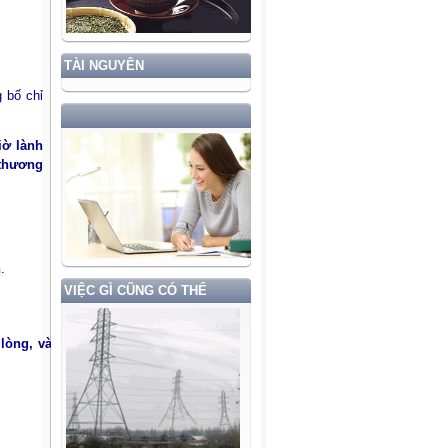
TÀI NGUYÊN
 bố chỉ
iờ lành
 thương
n
.
VIỆC GÌ CŨNG CÓ THỂ
 lòng, và im