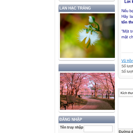
Lời 
LAN HẠC TRẮNG
Nếu bạ
Hãy la
tổn t
“Một t
mật ch
Vũ Hồ
Số lượ
Số lượt
Kích thư
ĐĂNG NHẬP
Tên truy nhập
Đường 