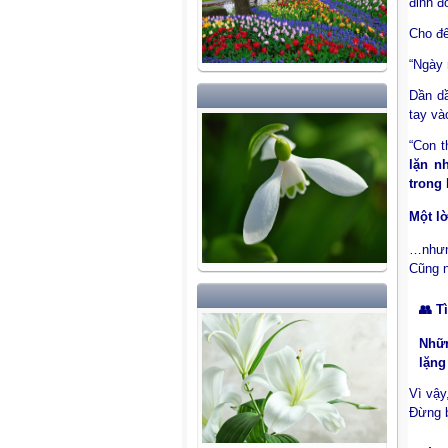
đinh đ
Cho đế
“Ngày 
Dần dầ
tay và
“Con 
lặn n
trong
Một lờ
…như
Cũng 
👥 T
Nhữn
lặng
Vì vậy
Đừng b