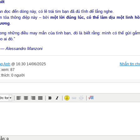
kết
n đọc đến dòng này, có lẽ trái tim bạn đã đủ tĩnh để lắng nghe.
n tỏa thông điệp này – bởi
một lời đúng lúc, có thể làm dịu một linh h
hương
.
rong những điều may mắn của tình bạn, đó là biết rằng: mình có thể gửi gắ
o ai đó.”
—
Alessandro Manzoni
ng Anh
@ 16:30 14/06/2025
Nhắn tin cho
t xem: 87
 thích: 0 người
ớc font
dẫn
:
p