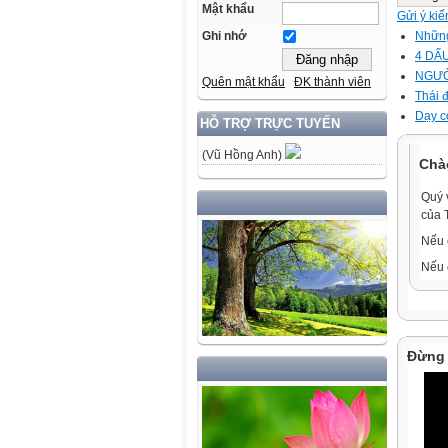
Mật khẩu
Gửi ý kiế
Những
Ghi nhớ
4 DẤ
NGƯỜ
Quên mật khẩu
ĐK thành viên
Thái 
Dạy c
HỖ TRỢ TRỰC TUYẾN
(Vũ Hồng Anh)
Chà
Quý 
của 
Nếu 
Nếu 
Đừng 