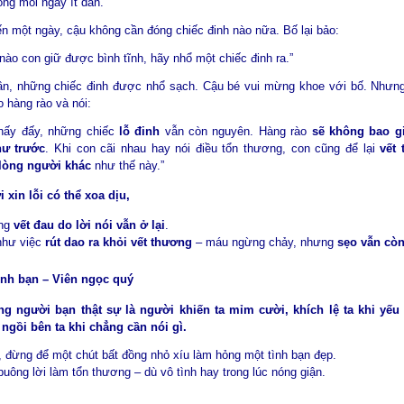
óng mỗi ngày ít dần.
n một ngày, cậu không cần đóng chiếc đinh nào nữa. Bố lại bảo:
nào con giữ được bình tĩnh, hãy nhổ một chiếc đinh ra.”
n, những chiếc đinh được nhổ sạch. Cậu bé vui mừng khoe với bố. Nhưng
o hàng rào và nói:
thấy đấy, những chiếc
lỗ đinh
vẫn còn nguyên. Hàng rào
sẽ không bao g
hư trước
. Khi con cãi nhau hay nói điều tổn thương, con cũng để lại
vết
 lòng người khác
như thế này.”
i xin lỗi có thể xoa dịu,
ng
vết đau do lời nói vẫn ở lại
.
như việc
rút dao ra khỏi vết thương
– máu ngừng chảy, nhưng
sẹo vẫn cò
ình bạn – Viên ngọc quý
g người bạn thật sự là người khiến ta mỉm cười, khích lệ ta khi yếu
 ngồi bên ta khi chẳng cần nói gì.
, đừng để một chút bất đồng nhỏ xíu làm hỏng một tình bạn đẹp.
uông lời làm tổn thương – dù vô tình hay trong lúc nóng giận.