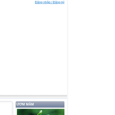
Đăng nhập / Đăng ký
ƯƠM MẦM