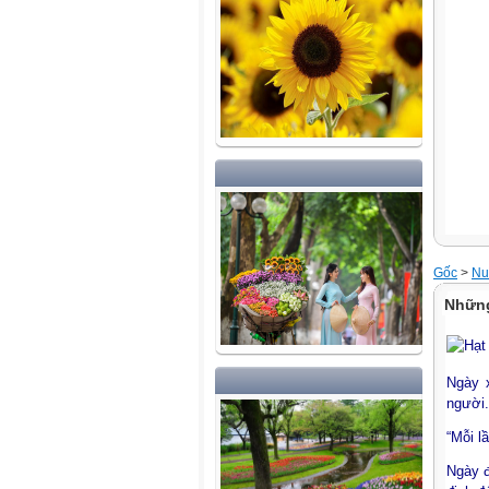
Gốc
>
Nu
Những
Ngày 
người.
“Mỗi l
Ngày đ