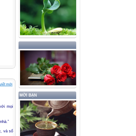
viết mới
MỜI BẠN
với mọi
nhà.”
c
, và số