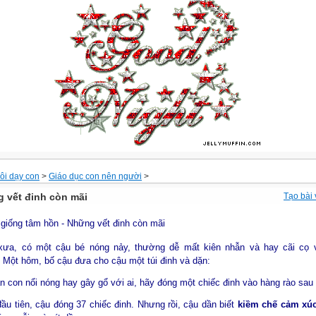
ôi dạy con
>
Giáo dục con nên người
>
 vết đinh còn mãi
Tạo bài 
xưa, có một cậu bé nóng nảy, thường dễ mất kiên nhẫn và hay cãi cọ 
 Một hôm, bố cậu đưa cho cậu một túi đinh và dặn:
ần con nổi nóng hay gây gổ với ai, hãy đóng một chiếc đinh vào hàng rào sau 
ầu tiên, cậu đóng 37 chiếc đinh. Nhưng rồi, cậu dần biết
kiềm chế cảm xú