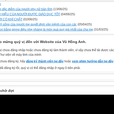
n
 đặc điểm của người phụ nữ bản lĩnh
(13/06/25)
U HIỆU CỦA NGƯỜI ĐƯỢC GIÁO DỤC TỐT
(04/06/25)
I CÓ KHÍ CHẤT
(02/06/25)
độ sống của người mẹ quyết định vận mệnh của con cái:
(05/04/25)
on bằng giọng điệu nhẹ nhàng là món quà quý giá nhất của cha mẹ
(31/03/25)
o mừng quý vị đến với Website của Vũ Hồng Anh.
vị chưa đăng nhập hoặc chưa đăng ký làm thành viên, vì vậy chưa thể tải được các 
Thư viện về máy tính của mình.
chưa đăng ký, hãy
đăng ký thành viên tại đây
hoặc
xem phim hướng dẫn tại đây
đã đăng ký rồi, quý vị có thể đăng nhập ở ngay ô bên phải.
chờ đợi