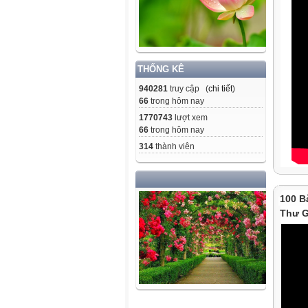
THỐNG KÊ
940281
truy cập (
chi tiết
)
66
trong hôm nay
1770743
lượt xem
66
trong hôm nay
314
thành viên
100 B
Thư G