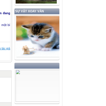
SỰ VẬT XOAY VẦN
ồn đang
m một bí
 tác giả