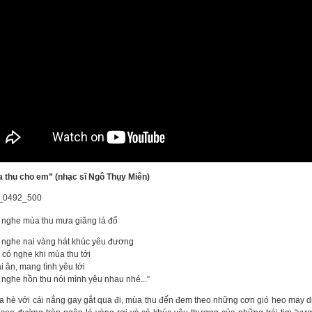
a thu cho em” (nhạc sĩ Ngô Thụy Miên)
 nghe mùa thu mưa giăng lá đổ
 nghe nai vàng hát khúc yêu đương
 có nghe khi mùa thu tới
 ân, mang tình yêu tới
 nghe hồn thu nói mình yêu nhau nhé...”
a hè với cái nắng gay gắt qua đi, mùa thu đến đem theo những cơn gió heo may d