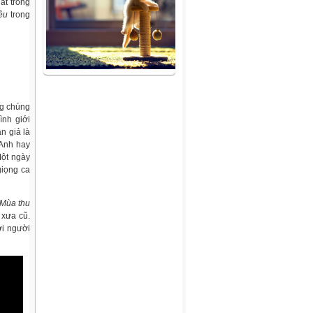
át trong
êu
trong
ng chúng
ình giới
n giả là
 Anh hay
Một ngày
giọng ca
Mùa thu
 xưa cũ.
ới người