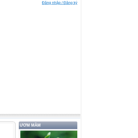
Đăng nhập / Đăng ký
ƯƠM MẦM