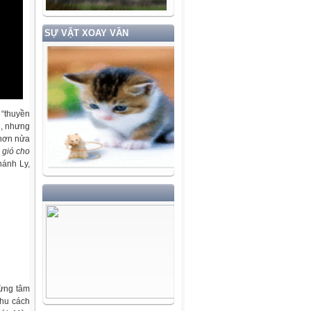
SỰ VẬT XOAY VẦN
 “thuyền
u, nhưng
 hơn nửa
 gió cho
hánh Ly,
từng tâm
thu cách