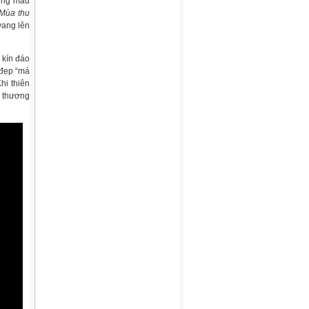
ương màu
Mùa thu
vang lên
 kín đáo
 đẹp “má
hi thiên
u thương