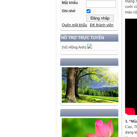
mạng m
Mật khẩu
cưới c
Ghi nhớ
màu cũn
Quên mật khẩu
ĐK thành viên
HỖ TRỢ TRỰC TUYẾN
(Vũ Hồng Anh)
3. “Mùa
Cao,
T
đang k