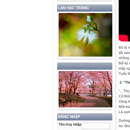
LAN HẠC TRẮNG
Đó là m
đã san
những 
thế kỷ
mây n
Tuấn N
2. “Th
“... Thu
Cô thôn
Vàng h
Một mùa
Lá xanh
ĐĂNG NHẬP
Dường 
Tên truy nhập
sự rằn