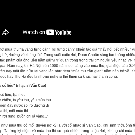
ột mùa thu “lá vàng từng cánh rơi từng cánh” khiến tác giả “thấy hối tiếc nhiều” vì
g bờ, đường về không lối”. Trong suốt cuộc đời, Đoàn Chuẩn sáng tác không nhiề
tác phẩm của ông đều nắm giữ vị trí quan trọng trong trái tim người yêu nhạc VN
 qua. Năm nay, khi Hà Nội tròn 1000 năm tuổi cũng vào mùa thu, giai điệu của
Gửi
gàn bay
một lần nữa lại vang lên như đem “mùa thu trần gian” năm nào trở về. K
gọc hay Thu Hà đều là những nghệ sĩ thể thiện ca khúc này thành công.
u cô liêu” (nhạc sĩ Văn Cao)
 cô liêu, tịch liêu
 chiều, ta yêu thu, yêu mùa thu
oen đáy nước soi rõ đường đi
 thi, một mùa thi
 rơi rụng, buồn chi lá vàng...”
như mùa thu có mối duyên nợ kỳ lạ với cố nhạc sĩ Văn Cao. Khi sinh thời, ônh 
g: “Những kỷ niệm về mùa thu thì có quá nhiều trong cuộc đời, không chỉ mùa 