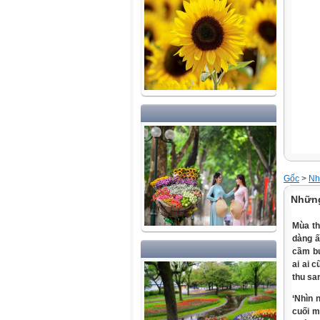
Gốc
>
Nh
Những
Mùa th
dàng ấ
cầm bú
ai ai 
thu san
‘Nhìn 
cuối m