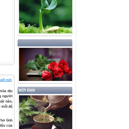
viết mới
MỜI BẠN
 mùa dịu
g người
uật nào,
i mỗi độ
Thơ tình
điệu của