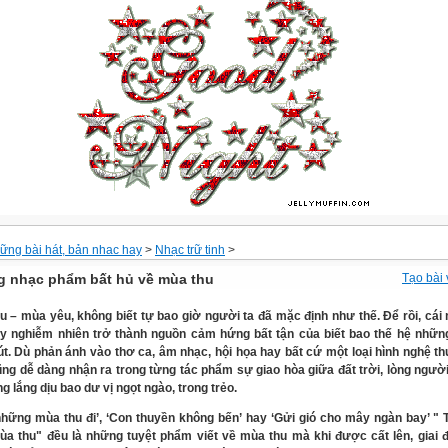
ững bài hát, bản nhac hay
>
Nhạc trữ tinh
>
 nhạc phẩm bất hủ về mùa thu
Tạo bài 
u – mùa yêu, không biết tự bao giờ người ta đã mặc định như thế. Để rồi, cái
y nghiễm nhiên trở thành nguồn cảm hứng bất tận của biết bao thế hệ nhữn
t. Dù phản ánh vào thơ ca, âm nhạc, hội họa hay bất cứ một loại hình nghệ th
cũng dễ dàng nhận ra trong từng tác phẩm sự giao hòa giữa đất trời, lòng ngườ
g lắng dịu bao dư vị ngọt ngào, trong trẻo.
những mùa thu đi’, ‘Con thuyền không bến’ hay ‘Gửi gió cho mây ngàn bay’ " 
ùa thu" đều là những tuyệt phẩm viết về mùa thu mà khi được cất lên, giai 