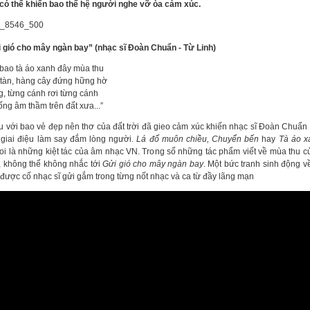
có thể khiến bao thế hệ người nghe vỡ òa cảm xúc.
i gió cho mây ngàn bay” (nhạc sĩ Đoàn Chuẩn - Từ Linh)
i bao tà áo xanh đây mùa thu
 tàn, hàng cây đứng hững hờ
g, từng cánh rơi từng cánh
ng âm thầm trên đất xưa...”
u với bao vẻ đẹp nên thơ của đất trời đã gieo cảm xúc khiến nhạc sĩ Đoàn Chuẩn 
giai điệu làm say đắm lòng người.
Lá đổ muôn chiều, Chuyển bến
hay
Tà áo x
oi là những kiệt tác của âm nhạc VN. Trong số những tác phẩm viết về mùa thu 
 không thể không nhắc tới
Gửi gió cho mây ngàn bay
. Một bức tranh sinh động v
 được cố nhạc sĩ gửi gắm trong từng nốt nhạc và ca từ đầy lãng mạn