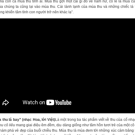
à còn cả mùa thu tình ái. Mùa thu gợi một cái gì đó về nam nữ, có lẽ là mùa c
ủa chúng ta cũng lại vào mùa thu. Cái lành lạnh của mùa thu và những chiếc lá 
g khiến tâm tính con người trở nên khác lạ”.
 thu lá bay” (nhạc Hoa, lời Việt)
Là một trong ba tác phẩm viết về thu của cố nhạ
hu cô liêu
mang giai điệu êm đềm, dịu dàng giống như tâm hồn tươi trẻ của một cô
hám phá vẻ đẹp của buổi chiều thu. Mùa thu là mùa đem tới những xúc cảm bâng