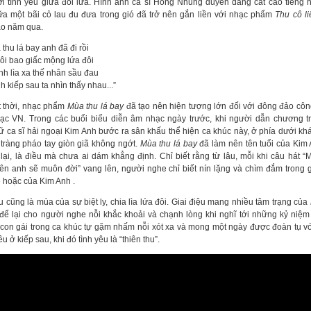
ợi tình yêu giữa đôi lứa. Hình ảnh ca sĩ Hồng Nhung duyên dáng cất cao tiếng h
iữa một bãi cỏ lau đu đưa trong gió đã trở nên gắn liền với nhạc phẩm
Thu cô li
ao năm qua.
a thu lá bay anh đã đi rồi
 ôi bao giấc mộng lứa đôi
nh lìa xa thế nhân sầu đau
 kiếp sau ta nhìn thấy nhau...”
 thời, nhạc phẩm
Mùa thu lá bay
đã tạo nên hiện tượng lớn đối với đông đảo cô
ạc VN. Trong các buổi biểu diễn âm nhạc ngày trước, khi người dẫn chương tr
nữ ca sĩ hải ngoại Kim Anh bước ra sân khấu thể hiện ca khúc này, ở phía dưới khá
tràng pháo tay giòn giã không ngớt.
Mùa thu lá bay
đã làm nên tên tuổi của Kim
lại, là điều mà chưa ai dám khẳng định. Chỉ biết rằng từ lâu, mỗi khi câu hát “
ên anh sẽ muôn đời” vang lên, người nghe chỉ biết nín lặng và chìm đắm trong 
 hoặc của Kim Anh .
 cũng là mùa của sự biệt ly, chia lìa lứa đôi. Giai điệu mang nhiều tâm trạng của
để lại cho người nghe nỗi khắc khoải và chạnh lòng khi nghĩ tới những kỷ niệm
con gái trong ca khúc tự gặm nhấm nỗi xót xa và mong một ngày được đoàn tụ v
u ở kiếp sau, khi đó tình yêu là “thiên thu”.