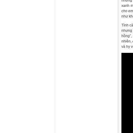
những 
xanh m
cho e
như kh
Tình c
nhưng 
hồng”,
nhiên,
và hy 