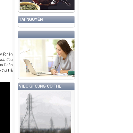
TÀI NGUYÊN
viết nên
anh
đều
của Đoàn
ề thu Hà
VIỆC GÌ CŨNG CÓ THỂ