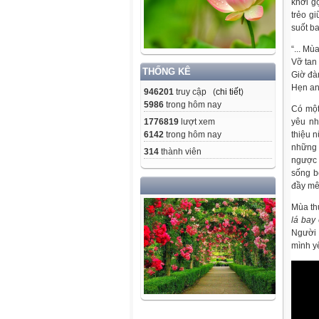
khơi g
trẻo g
suốt b
“... Mù
Vỡ tan
THỐNG KÊ
Giờ đà
Hẹn anh
946201
truy cập (
chi tiết
)
5986
trong hôm nay
Có một
yêu nh
1776819
lượt xem
thiệu 
6142
trong hôm nay
những 
314
thành viên
ngược 
sống b
đầy mê
Mùa thu
lá bay
Người 
mình yê