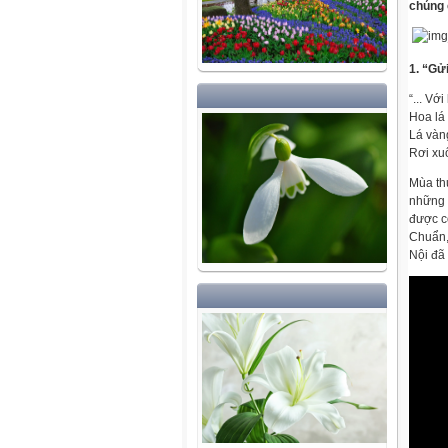
chúng 
1. “Gử
“... Vớ
Hoa lá
Lá vàn
Rơi xuố
Mùa th
những 
được c
Chuẩn,
Nội đã