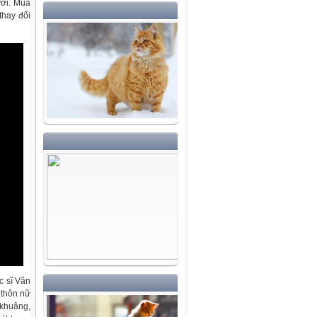
ưới. Mùa
thay đổi
c sĩ Văn
 thôn nữ
 khuâng,