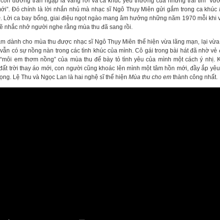
con đường tràn ngập lá vàng rơi và cả khúc yêu thương của những trái tim “v
ới”. Đó chính là lời nhắn nhủ mà nhạc sĩ Ngô Thụy Miên gửi gắm trong ca khúc
m
. Lời ca bay bổng, giai điệu ngọt ngào mang âm hưởng những năm 1970 mỗi khi 
ẽ nhắc nhở người nghe rằng mùa thu đã sang rồi.
ảm dành cho mùa thu được nhạc sĩ Ngô Thụy Miên thể hiện vừa lãng mạn, lại vừa
vẫn có sự nồng nàn trong các tình khúc của mình. Cô gái trong bài hát đã nhờ vẻ
 “môi em thơm nồng” của mùa thu để bày tỏ tình yêu của mình một cách ý nhị. K
 đất trời thay áo mới, con người cũng khoác lên mình một tâm hồn mới, đầy ắp yê
vọng. Lệ Thu và Ngọc Lan là hai nghệ sĩ thể hiện
Mùa thu cho em
thành công nhất.