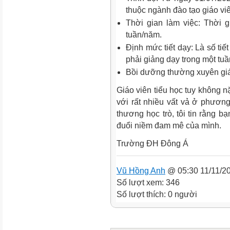
thuộc ngành đào tạo giáo viê
Thời gian làm việc: Thời g
tuần/năm.
Định mức tiết dạy: Là số tiế
phải giảng dạy trong một tuần,
Bồi dưỡng thường xuyên giáo
Giáo viên tiểu học tuy không n
với rất nhiều vất vả ở phương 
thương học trò, tôi tin rằng b
đuổi niềm đam mê của mình.
Trường ĐH Đông Á
Vũ Hồng Anh
@ 05:30 11/11/2
Số lượt xem: 346
Số lượt thích: 0 người