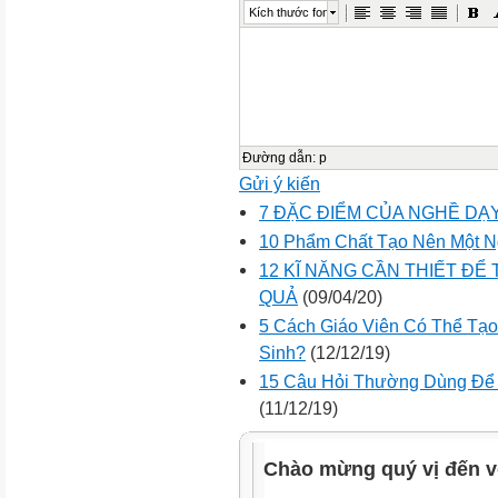
Kích thước font
Đường dẫn
:
p
Gửi ý kiến
7 ĐẶC ĐIỂM CỦA NGHỀ DẠ
10 Phẩm Chất Tạo Nên Một N
12 KĨ NĂNG CẦN THIẾT ĐỂ
QUẢ
(09/04/20)
5 Cách Giáo Viên Có Thể Tạ
Sinh?
(12/12/19)
15 Câu Hỏi Thường Dùng Để 
(11/12/19)
Chào mừng quý vị đến v