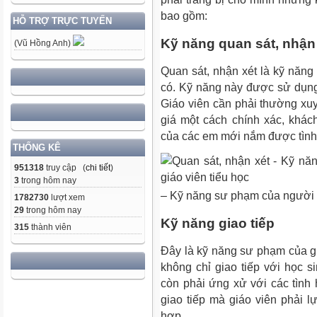
bao gồm:
HỖ TRỢ TRỰC TUYẾN
Kỹ năng quan sát, nhận
(Vũ Hồng Anh)
Quan sát, nhận xét là
kỹ năng
có. Kỹ năng này được sử dụng 
Giáo viên cần phải thường xu
giá một cách chính xác, khá
của các em mới nắm được tình 
THỐNG KÊ
951318
truy cập (
chi tiết
)
3
trong hôm nay
– Kỹ năng sư phạm của người g
1782730
lượt xem
29
trong hôm nay
Kỹ năng giao tiếp
315
thành viên
Đây là
kỹ năng sư phạm của gi
không chỉ giao tiếp với học 
còn phải ứng xử với các tình
giao tiếp mà giáo viên phải 
hợp.