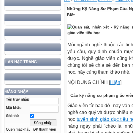
Gốc
>
Bài viết về chuyên môn
>
Phương ph
Những Kỹ Năng Sư Phạm Của Ng
Biết
Mỗi ngành nghề thuộc các lĩn
yêu cầu, quy định chuẩn mực
được. Nghề giáo viên cũng kh
LAN HẠC TRẮNG
chúng tôi sẽ chia sẻ đến bạ
học
, hãy cùng tham khảo nhé.
NỘI DUNG CHÍNH
[
Hiện
]
ĐĂNG NHẬP
Các kỹ năng sư phạm giáo viên
Tên truy nhập
Giáo viên từ bao đời nay vẫn 
Mật khẩu
nghề cao quý và được nhiều ng
Ghi nhớ
học
tuyển sinh giáo dục tiểu h
hàng ngày phải “chèo lái nh
Quên mật khẩu
ĐK thành viên
phải trang bị cho mình những