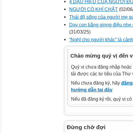
4 DẤU HIỆU CỦA NGƯỜI Đ
NGƯỜI CÓ KHÍ CHẤT
(02/06
Thái độ sống của người mẹ qu
Dạy con bằng giọng điệu nhẹ 
(31/03/25)
“Nghĩ cho người khác” là cảnh
Chào mừng quý vị đến v
Quý vị chưa đăng nhập hoặc 
tải được các tư liệu của Thư 
Nếu chưa đăng ký, hãy
đăng 
hướng dẫn tại đây
Nếu đã đăng ký rồi, quý vị c
Đừng chờ đợi