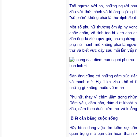
Trái ngược với họ, những người phụ
đầu với thử thách và không ngừng tì
"số phận" không phải là thứ định đoạ
Một số phụ nữ thường ôm ấp hy vọng 
chắc chắn, vô tình tạo bi kịch cho 
đàn ông là điều quý giá, nhưng đừng 
phụ nữ mạnh mẽ không phải là người 
thứ và biết vực dậy sau mỗi lần vấp 
Đàn ông cũng có những cảm xúc riên
và mạnh mẽ. Họ ít khi đau khổ vì t
những gì không thuộc về mình.
Phụ nữ, thay vì chìm đắm trong nhữn
Dám yêu, dám hận, dám dứt khoát b
đầu, dám theo đuổi ước mơ và khẳng 
Biết cân bằng cuộc sống
Hãy hình dung việc tìm kiếm sự câ
quan trọng mà bạn cần hoàn thành 