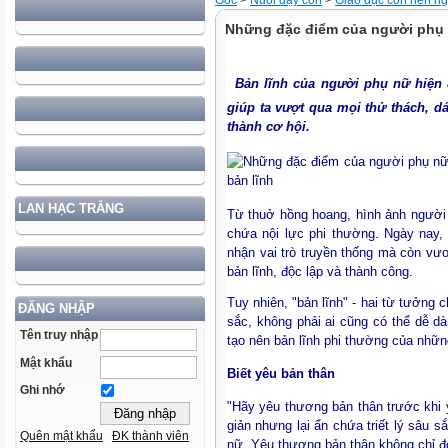
Gốc
>
Nuôi dạy con
>
Giáo dục con nên n
Những đặc điểm của người phụ 
Bản lĩnh của người phụ nữ hiện 
giúp ta vượt qua mọi thử thách, d
thành cơ hội.
LAN HẠC TRẮNG
Từ thuở hồng hoang, hình ảnh người 
chứa nội lực phi thường. Ngày nay, 
nhận vai trò truyền thống mà còn vư
bản lĩnh, độc lập và thành công.
Tuy nhiên, "bản lĩnh" - hai từ tưởng
ĐĂNG NHẬP
sắc, không phải ai cũng có thể dễ d
Tên truy nhập
tạo nên bản lĩnh phi thường của nhữn
Mật khẩu
Biết yêu bản thân
Ghi nhớ
"Hãy yêu thương bản thân trước khi
giản nhưng lại ẩn chứa triết lý sâu s
Quên mật khẩu
ĐK thành viên
nữ. Yêu thương bản thân không chỉ đ