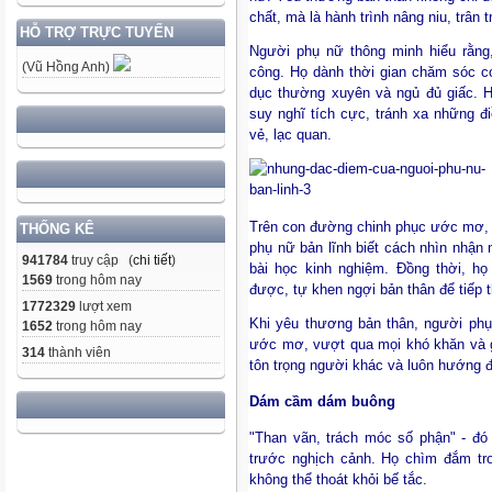
chất, mà là hành trình nâng niu, trân 
HỖ TRỢ TRỰC TUYẾN
Người phụ nữ thông minh hiểu rằng,
(Vũ Hồng Anh)
công. Họ dành thời gian chăm sóc cơ
dục thường xuyên và ngủ đủ giấc. H
suy nghĩ tích cực, tránh xa những đ
vẻ, lạc quan.
Trên con đường chinh phục ước mơ, k
THỐNG KÊ
phụ nữ bản lĩnh biết cách nhìn nhận 
941784
truy cập (
chi tiết
)
bài học kinh nghiệm. Đồng thời, họ
1569
trong hôm nay
được, tự khen ngợi bản thân để tiếp 
1772329
lượt xem
Khi yêu thương bản thân, người phụ
1652
trong hôm nay
ước mơ, vượt qua mọi khó khăn và gặ
314
thành viên
tôn trọng người khác và luôn hướng đ
Dám cầm dám buông
"Than vãn, trách móc số phận" - đó 
trước nghịch cảnh. Họ chìm đắm tro
không thể thoát khỏi bế tắc.