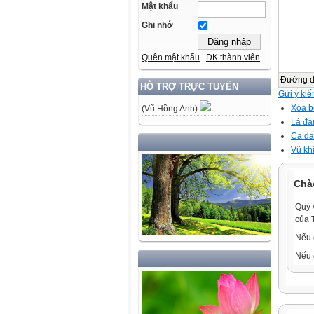
Mật khẩu
Ghi nhớ
Quên mật khẩu
ĐK thành viên
Đường 
HỖ TRỢ TRỰC TUYẾN
Gửi ý kiế
Xóa bỏ
(Vũ Hồng Anh)
Là đà
Ca dao
Vũ khí
Chà
Quý 
của 
Nếu 
Nếu 