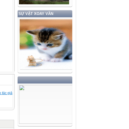
SỰ VẬT XOAY VẦN
 tác giả