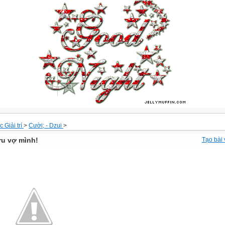
 Giải trí
>
Cười; - Dzui
>
ru vợ mình!
Tạo bài 