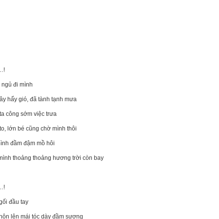
…!
 ngủ đi mình
ây hẩy gió, đã tành tạnh mưa
ta công sớm việc trưa
to, lớn bé cũng chờ mình thôi
ình đầm đậm mồ hôi
mình thoảng thoảng hương trời còn bay
…!
gối đầu tay
hôn lên mái tóc dày đầm sương