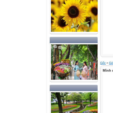
Gốc
>
Góc
Mình 