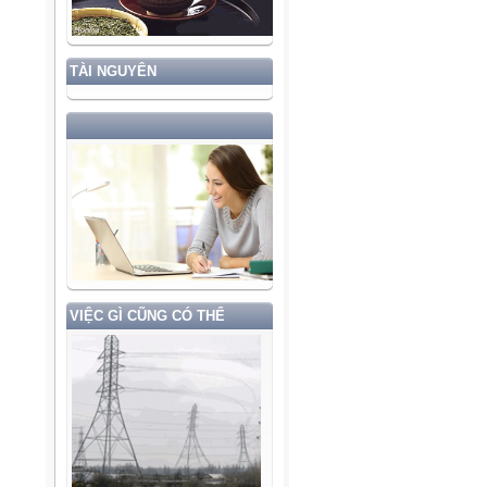
TÀI NGUYÊN
VIỆC GÌ CŨNG CÓ THỂ