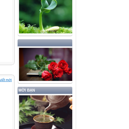
viết mới
MỜI BẠN