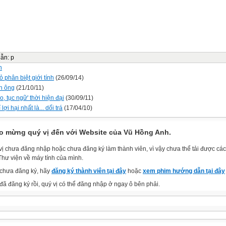
dẫn
:
p
n
 phân biệt giới tính
(26/09/14)
n ông
(21/10/11)
, tục ngữ' thời hiện đại
(30/09/11)
 lợi hại nhất là... dối trá
(17/04/10)
o mừng quý vị đến với Website của Vũ Hồng Anh.
vị chưa đăng nhập hoặc chưa đăng ký làm thành viên, vì vậy chưa thể tải được các 
Thư viện về máy tính của mình.
chưa đăng ký, hãy
đăng ký thành viên tại đây
hoặc
xem phim hướng dẫn tại đây
đã đăng ký rồi, quý vị có thể đăng nhập ở ngay ô bên phải.