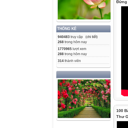
Đừng 
THỐNG KÊ
940483
truy cập (
chi tiết
)
268
trong hôm nay
1770965
lượt xem
288
trong hôm nay
314
thành viên
100 B
Thư G