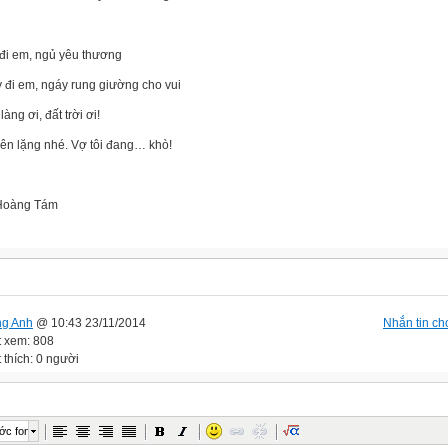
đi em, ngủ yêu thương
 đi em, ngáy rung giường cho vui
àng ơi, đất trời ơi!
yên lặng nhé. Vợ tôi đang… khò!
Hoàng Tám
ng Anh
@ 10:43 23/11/2014
Nhắn tin cho
t xem: 808
 thích: 0 người
ớc font