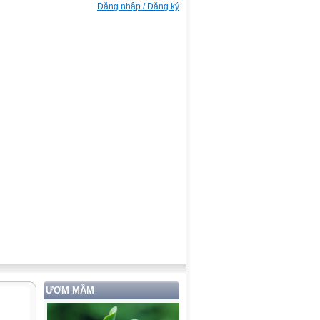
Đăng nhập / Đăng ký
ƯƠM MẦM