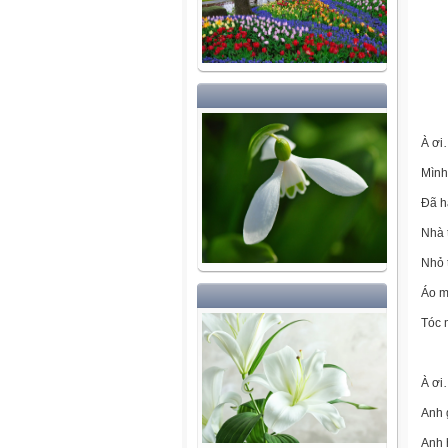
À ơi
Mình
Đã h
Nhà 
Nhỏ 
Áo m
Tóc 
À ơi
Anh 
Anh 