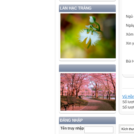
LAN HẠC TRẮNG
Ngủ 
Ngáy
Xóm l
Xin 
Bùi 
Vũ Hồ
Số lượ
Số lượt
ĐĂNG NHẬP
Tên truy nhập
Kích thư