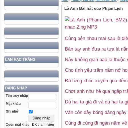
Gốc
>
Những bài hát, bản nhac hay
>
Nhạc 
Là Anh Bài hát của Phạm Lịch
Cùng bên nhau mai sau là đi
Bàn tay anh đưa ra tựa là nắ
Này không gian bao la thuộc v
LAN HẠC TRẮNG
Cho tình yêu trăm năm nở ho
Đã từng khóc xuyên qua đêm 
ĐĂNG NHẬP
Chợt anh như hè qua ngập t
Tên truy nhập
Dù hai ta già đi và dù hai ta g
Mật khẩu
Vẫn còn đây bóng dáng ngày ấ
Ghi nhớ
Cùng đi cùng đi ngàn năm về
Quên mật khẩu
ĐK thành viên