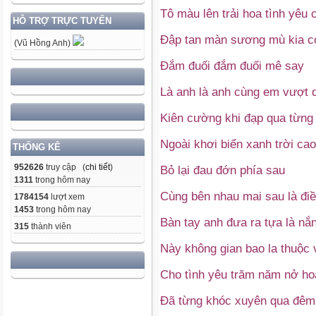
Tô màu lên trải hoa tình yêu
HỖ TRỢ TRỰC TUYẾN
Đập tan màn sương mù kia c
(Vũ Hồng Anh)
Đắm đuối đắm đuối mê say
Là anh là anh cùng em vượt 
Kiên cường khi đạp qua từng
Ngoài khơi biển xanh trời ca
THỐNG KÊ
952626
truy cập (
chi tiết
)
Bỏ lại đau đớn phía sau
1311
trong hôm nay
Cùng bên nhau mai sau là đi
1784154
lượt xem
1453
trong hôm nay
Bàn tay anh đưa ra tựa là nắ
315
thành viên
Này không gian bao la thuộc v
Cho tình yêu trăm năm nở ho
Đã từng khóc xuyên qua đêm 