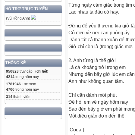
Từng ngày cảm giác trong tim c
HỖ TRỢ TRỰC TUYẾN
Lạc nhau ta đâu có hay.
(Vũ Hồng Anh)
Đừng để yêu thương kia giờ là
Cô đơn về nơi căn phòng ấy
Dành tất cả thanh xuân để th
Giờ chỉ còn là (trong) giấc mơ.
2. Anh từng là thế giới
THỐNG KÊ
Là cả khoảng trời trong em
950823
truy cập (
chi tiết
)
Nhưng đến bây giờ lúc em cần
4214
trong hôm nay
Anh như không quan tâm.
1781946
lượt xem
4700
trong hôm nay
Chỉ cần dành một phút
314
thành viên
Để hỏi em về ngày hôm nay
Sao đến bây giờ em phải mon
Một điều giản đơn đến thế.
[Coda:]