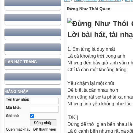
Gốc
>
Những bài hát, bản nhac hay
>
Nhạc 
Đừng Như Thói Quen
1. Em từng là duy nhất
Là cả khoảng trời trong anh
LAN HẠC TRẮNG
Nhưng đến bây giờ anh vẫn n
Chỉ là cần một khoảng trống.
Yêu chậm lại một chút
Để biết ta cần nhau hơn
ĐĂNG NHẬP
Anh cũng rất sợ ta phải xa nha
Tên truy nhập
Nhưng tình yêu không như lúc 
Mật khẩu
Ghi nhớ
[ĐK:]
Đừng để thời gian bên nhau là
Quên mật khẩu
ĐK thành viên
Là ở cạnh bên nhưng rất xa xô