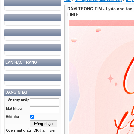
Gốc
>
Những bài hát, bản nhac hay
>
Nhạc
DẰM TRONG TIM - Lyric cho fan
LINH:
LAN HẠC TRẮNG
ĐĂNG NHẬP
Tên truy nhập
Mật khẩu
Ghi nhớ
Quên mật khẩu
ĐK thành viên