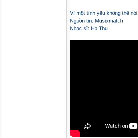
Vì một tình yêu không thể nói
Nguồn tin:
Musixmatch
Nhạc sĩ: Ha Thu