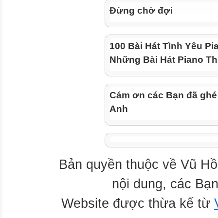
Đừng chờ đợi
100 Bài Hát Tình Yêu Pi
Những Bài Hát Piano Th
Cám ơn các Bạn đã ghé
Anh
Bản quyền thuộc về Vũ Hồ
nội dung, các Bạn
Website được thừa kế từ