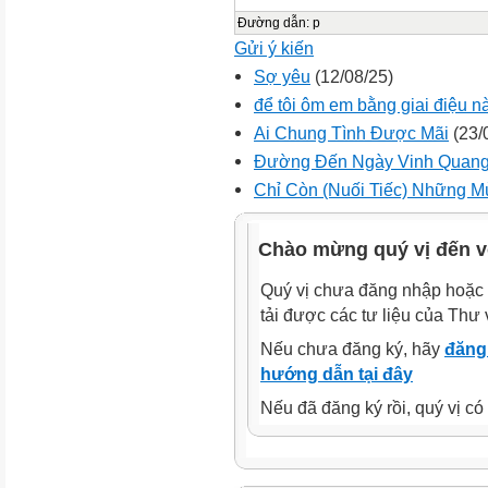
Đường dẫn
:
p
Gửi ý kiến
Sợ yêu
(12/08/25)
để tôi ôm em bằng giai điệu n
Ai Chung Tình Được Mãi
(23/
Đường Đến Ngày Vinh Quan
Chỉ Còn (Nuối Tiếc) Những 
Chào mừng quý vị đến v
Quý vị chưa đăng nhập hoặc 
tải được các tư liệu của Thư 
Nếu chưa đăng ký, hãy
đăng 
hướng dẫn tại đây
Nếu đã đăng ký rồi, quý vị c