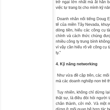
trở ngại lớn nhất mà ắt hẳn b
việc tự trang bị cho mình kỹ năng
Doanh nhân nổi tiếng Doug Er
tế của miền Tây Nevada, khuy
dòng tiền, hiểu các công cụ t
chính và cách thức chúng đư
nhiều công ty trung bình không
vì vậy cần hiểu rõ về công cụ t
ty.”
4.
Kỹ năng networking
Như vừa đề cập trên, các mối
mà các doanh nghiệp non trẻ 
Tuy nhiên, không chỉ dừng lại
thật sự, là điều đòi hỏi người
chân thành, cởi mở. Và một m
dừng ở mối quan hệ hợp tác bê