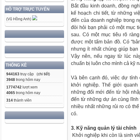
Bắt đầu kinh doanh, đồng ngh
HỖ TRỢ TRỰC TUYẾN
kế hoạch chi tiết, từ những vi
(Vũ Hồng Anh)
đến của doanh nghiệp trong n
đòi hỏi bạn phải có một mục t
sau. Có một mục tiêu rõ ràn
được một tấm bản đồ. Có “bản 
nhưng ít nhất chúng giúp bạn
Vậy nên, nếu ngay từ lúc nà
chuẩn bị luôn cho mình cả kỹ n
THỐNG KÊ
944163
truy cập (
chi tiết
)
Và bên cạnh đó, việc dự tính c
3948
trong hôm nay
khởi nghiệp. Thế giới quanh 
1774742
lượt xem
những đổi mới đến từ hội nhập
4065
trong hôm nay
đến từ những dự án cùng lĩnh v
314
thành viên
nhiều nhất những rủi ro có thể
có.
3.
Kỹ năng quản lý tài chính
Khởi nghiệp khi còn là sinh vi