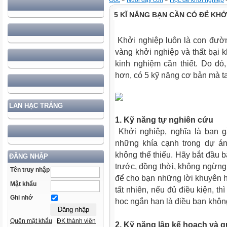
Gốc
>
Nuôi dạy con
>
Học để khởi nghiệp
5 KĨ NĂNG BẠN CẦN CÓ ĐỂ KH
Khởi nghiệp luôn là con đườ
vàng khởi nghiệp và thất bại 
kinh nghiệm cần thiết. Do đó
hơn, có 5 kỹ năng cơ bản mà ta
LAN HẠC TRẮNG
1. Kỹ năng tự nghiên cứu
Khởi nghiệp, nghĩa là bạn g
những khía cạnh trong dự án
không thể thiếu. Hãy bắt đầu b
ĐĂNG NHẬP
trước, đồng thời, không ngừng
Tên truy nhập
để cho bạn những lời khuyên h
Mật khẩu
tất nhiên, nếu đủ điều kiện, t
Ghi nhớ
học ngắn hạn là điều bạn khôn
Quên mật khẩu
ĐK thành viên
2.
Kỹ năng lập kế hoạch và qu