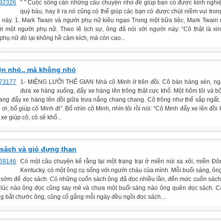
" " Cuộc sống cần những câu chuyện nhỏ để giúp bạn có được kinh ngh
quý báu, hay ít ra nó cũng có thể giúp các bạn có được chút niềm vui tro
 này. 1. Mark Twain và người phụ nữ kiêu ngạo Trong một bữa tiệc, Mark Twain 
ới một người phụ nữ. Theo lẽ lịch sự, ông đã nói với người này: “Cô thật là xin
phụ nữ đó lại không hề cảm kích, mà còn cao...
n nhỏ.. mà không nhỏ
1- MIỆNG LƯỠI THẾ GIAN Nhà cô Minh ở trên đồi. Cô bán hàng xén, ng
đưa xe hàng xuống, đẩy xe hàng lên trông thật cực khổ. Một hôm tôi và b
ang đẩy xe hàng lên đồi giữa trưa nắng chang chang. Cô trông như thể sắp ngất.
 ơi, bố giúp cô Minh đi”. Bố nhìn cô Minh, nhìn tôi rồi nói: “Cô Minh đẩy xe lên đồi
xe giúp cô, cô sẽ khổ...
sách và giỏ đựng than
Có một câu chuyện kể rằng tại một trang trại ở miền núi xa xôi, miền Đ
Kentucky, có một ông cụ sống với người cháu của mình. Mỗi buổi sáng, ôn
t sớm để đọc sách. Có những cuốn sách ông đã đọc nhiều lần, đến mức cuốn sách
lúc nào ông đọc cũng say mê và chưa một buổi sáng nào ông quên đọc sách. 
ng bắt chước ông, cũng cố gắng mỗi ngày đều ngồi đọc sách....