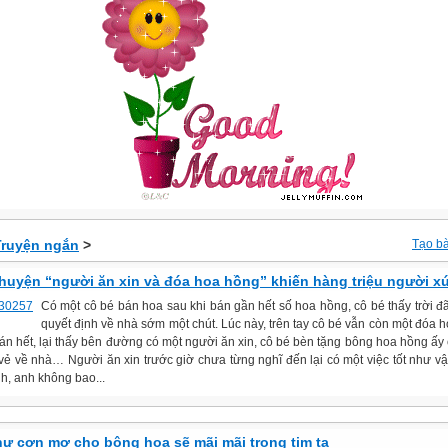
Truyện ngắn
>
Tạo bà
huyện “người ăn xin và đóa hoa hồng” khiến hàng triệu người x
Có một cô bé bán hoa sau khi bán gần hết số hoa hồng, cô bé thấy trời đã
quyết định về nhà sớm một chút. Lúc này, trên tay cô bé vẫn còn một đóa 
án hết, lại thấy bên đường có một người ăn xin, cô bé bèn tặng bông hoa hồng ấy
i vẻ về nhà… Người ăn xin trước giờ chưa từng nghĩ đến lại có một việc tốt như vậ
h, anh không bao...
hư cơn mơ cho bông hoa sẽ mãi mãi trong tim ta