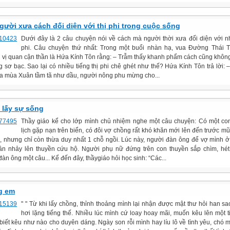
gười xưa cách đối diện với thị phi trong cuộc sống
Dưới đây là 2 câu chuyện nói về cách mà người thời xưa đối diện với n
phi. Câu chuyện thứ nhất: Trong một buổi nhàn hạ, vua Đường Thái T
 vị quan cận thần là Hứa Kính Tôn rằng: – Trẫm thấy khanh phẩm cách cũng không
 sơ bạc. Sao lại có nhiều tiếng thị phi chê ghét như thế? Hứa Kính Tôn trả lời: 
a mùa Xuân tầm tã như dầu, người nông phu mừng cho...
 lấy sự sống
Thầy giáo kể cho lớp mình chủ nhiệm nghe một câu chuyện: Có một co
lịch gặp nạn trên biển, có đôi vợ chồng rất khó khăn mới lên đến trước mũ
, nhưng chỉ còn thừa duy nhất 1 chỗ ngồi. Lúc này, người đàn ông để vợ mình ở 
ân nhảy lên thuyền cứu hộ. Người phụ nữ đứng trên con thuyền sắp chìm, hét
àn ông một câu... Kể đến đây, thầygiáo hỏi học sinh: “Các...
g em
" " Từ khi lấy chồng, thỉnh thoảng mình lại nhận được mật thư hỏi han sa
hơi lặng tiếng thế. Nhiều lúc mình cứ loay hoay mãi, muốn kêu lên một 
biết kêu như nào cho duyên dáng. Ngày son rỗi mình hay líu lô về tình yêu, chó 