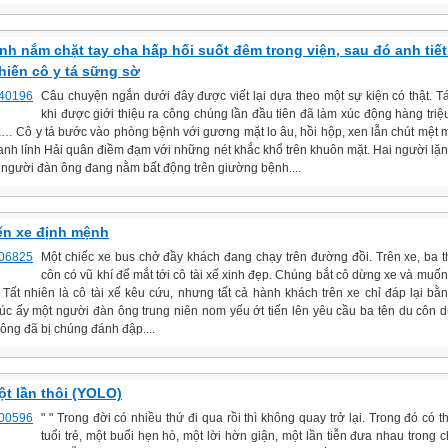
ính nắm chặt tay cha hấp hối suốt đêm trong viện, sau đó anh tiết
khiến cô y tá sững sờ
Câu chuyện ngắn dưới đây được viết lại dựa theo một sự kiện có thật. 
khi được giới thiệu ra công chúng lần đầu tiên đã làm xúc động hàng triệu 
ả… Cô y tá bước vào phòng bệnh với gương mặt lo âu, hồi hộp, xen lẫn chút mệt m
 anh lính Hải quân điềm đạm với những nét khắc khổ trên khuôn mặt. Hai người lặng
n người đàn ông đang nằm bất động trên giường bệnh....
n xe định mệnh
Một chiếc xe bus chở đầy khách đang chạy trên đường đồi. Trên xe, ba 
côn có vũ khí để mắt tới cô tài xế xinh đẹp. Chúng bắt cô dừng xe và muốn 
. Tất nhiên là cô tài xế kêu cứu, nhưng tất cả hành khách trên xe chỉ đáp lại bằ
Lúc ấy một người đàn ông trung niên nom yếu ớt tiến lên yêu cầu ba tên du côn d
ông đã bị chúng đánh đập....
ột lần thôi (YOLO)
" " Trong đời có nhiều thứ đi qua rồi thì không quay trở lại. Trong đó có t
tuổi trẻ, một buổi hẹn hò, một lời hờn giận, một lần tiễn đưa nhau trong c