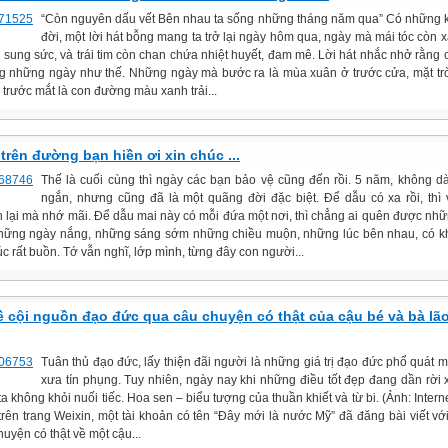
“Còn nguyên dấu vết Bên nhau ta sống những tháng năm qua” Có những k
đời, một lời hát bỗng mang ta trở lại ngày hôm qua, ngày mà mái tóc còn x
n sung sức, và trái tim còn chan chứa nhiệt huyết, đam mê. Lời hát nhắc nhở rằng 
g những ngày như thế. Những ngày mà bước ra là mùa xuân ở trước cửa, mặt trờ
 trước mắt là con đường màu xanh trải...
trên đường bạn hiền ơi xin chúc ...
Thế là cuối cùng thì ngày các bạn bảo vệ cũng đến rồi. 5 năm, không d
ngắn, nhưng cũng đã là một quãng đời đặc biệt. Để dẫu có xa rồi, thì
 lại mà nhớ mãi. Để dẫu mai này có mỗi đứa một nơi, thì chẳng ai quên được nh
ững ngày nắng, những sáng sớm những chiều muộn, những lúc bên nhau, có kh
úc rất buồn. Tớ vẫn nghĩ, lớp mình, từng đây con người...
ề cội nguồn đạo đức qua câu chuyện có thật của cậu bé và bà lã
Tuân thủ đạo đức, lấy thiện đãi người là những giá trị đạo đức phổ quát 
xưa tín phụng. Tuy nhiên, ngày nay khi những điều tốt đẹp đang dần rời 
a không khỏi nuối tiếc. Hoa sen – biểu tượng của thuần khiết và từ bi. (Ảnh: Intern
trên trang Weixin, một tài khoản có tên “Đây mới là nước Mỹ” đã đăng bài viết với
uyện có thật về một cậu...