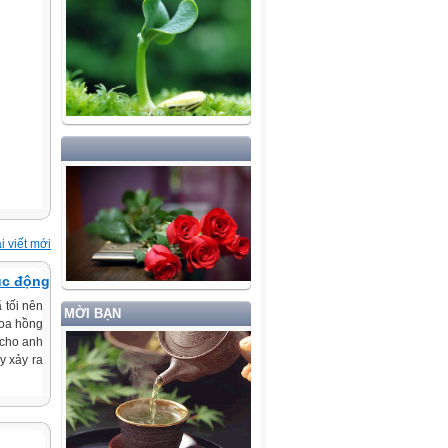
i viết mới
úc động
 tối nên
MỜI BẠN
hoa hồng
 cho anh
y xảy ra