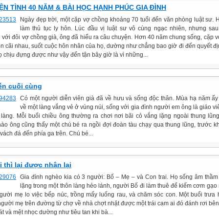
N TÌNH 40 NĂM & BÀI HỌC HẠNH PHÚC GIA ĐÌNH
Ngày đẹp trời, một cặp vợ chồng khoảng 70 tuổi đến văn phòng luật sư.
làm thủ tục ly hôn. Lúc đầu vị luật sư vô cùng ngạc nhiên, nhưng sau
 với đôi vợ chồng già, ông đã hiểu ra câu chuyện. Hơn 40 năm chung sống, cặp 
ôn cãi nhau, suốt cuộc hôn nhân của họ, dường như chẳng bao giờ đi đến quyết đ
ọ chịu đựng được như vậy đến tận bây giờ là vì những...
iễn cuối cùng
Có một người diễn viên già đã về hưu và sống độc thân. Mùa hạ năm ấy
về một làng vắng vẻ ở vùng núi, sống với gia đình người em ông là giáo vi
 làng. Mỗi buổi chiều ông thường ra chơi nơi bãi cỏ vắng lặng ngoài thung lũng
nào ông cũng thấy một chú bé ra ngồi đợi đoàn tàu chạy qua thung lũng, trước kh
vách đá đến phía ga trên. Chú bé...
 thì lại được nhận lại
Gia đình nghèo kia có 3 người: Bố – Mẹ – và Con trai. Họ sống âm thầm
lặng trong một thôn làng hẻo lánh, người Bố đi làm thuê để kiếm cơm gạo 
người mẹ lo việc bếp núc, trồng mấy luống rau, và chăm sóc con. Một buổi trưa
người mẹ trên đường từ chợ về nhà chợt nhặt được một trái cam ai đó đánh rơi bê
t và mệt nhọc dường như tiêu tan khi bà...