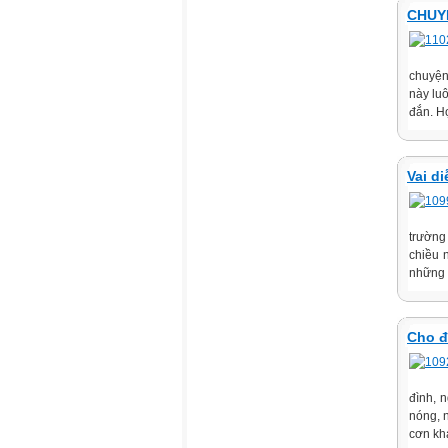
CHUYỆ
chuyện
này lu
đắn. H
Vai d
trường
chiều 
những 
Cho đi
đình, 
nóng, 
cơn khá