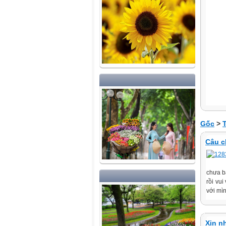
Gốc
>
Câu c
chưa b
rồi vu
với mìn
Xin n