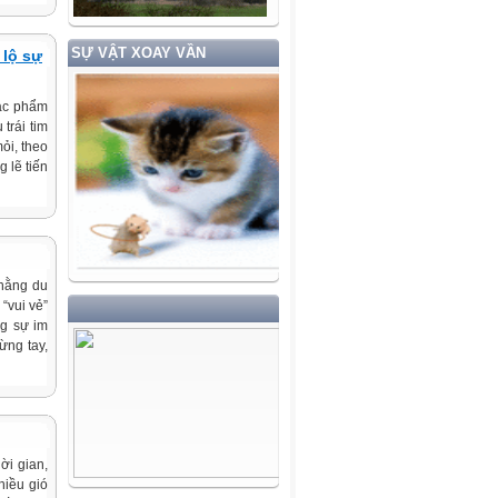
SỰ VẬT XOAY VẦN
 lộ sự
Tác phẩm
trái tim
ỏi, theo
 lẽ tiến
thằng du
“vui vẻ”
ng sự im
ừng tay,
hời gian,
hiều gió