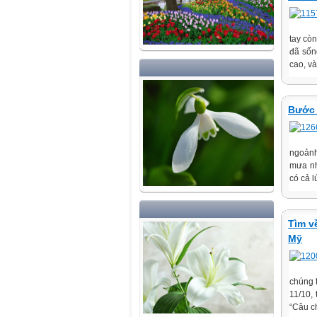
tay cò
đã sốn
cao, và
Bước 
ngoảnh
mưa nh
có cả l
Tìm v
Mỹ
chúng t
11/10, 
“Câu ch