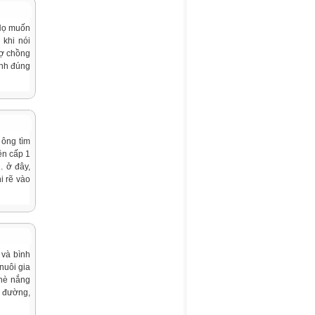
 Họ muốn
 khi nói
vợ chồng
ịnh đúng
 ông tìm
ên cấp 1
. ở đây,
i rẽ vào
 và bình
nuôi gia
 hè nắng
n đường,