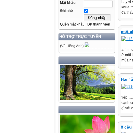
bay vi 
Mật khẩu
khua t
Ghi nhớ
đã thấy
Quên mật khẩu
ĐK thành viên
một c
HỖ TRỢ TRỰC TUYẾN
(Vũ Hồng Anh)
anh mộ
ở môi 
mùa hạ
Hai “
tiếp……
cạnh cò
gì với
8 câu