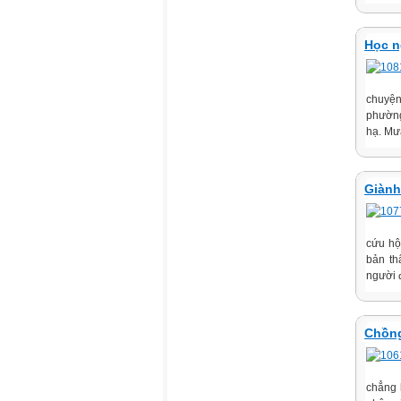
Học n
chuyện
phường
hạ. Mư
Giành
cứu hộ
bản th
người đ
Chồn
chẳng 