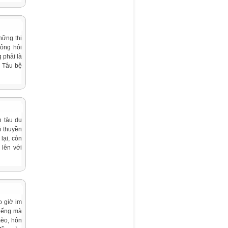
hững thị
ông hỏi
 phải là
– Tâu bệ
n tàu du
i thuyền
lại, còn
 lên với
o giờ im
tiếng mà
mèo, hôn