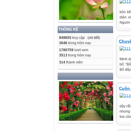
bộn bề
diện v
Người 
THỐNG KÊ
949655
truy cập (
chi tiết
)
Chuyệ
3046
trong hôm nay
1780759
lượt xem
3513
trong hôm nay
Minh đ
314
thành viên
bố: “Bố
Bố đẩy 
Cuốn 
dậy rấ
nhưng 
trai cũ