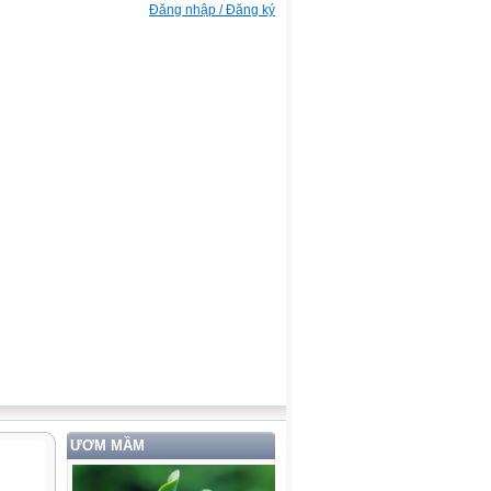
Đăng nhập / Đăng ký
ƯƠM MẦM