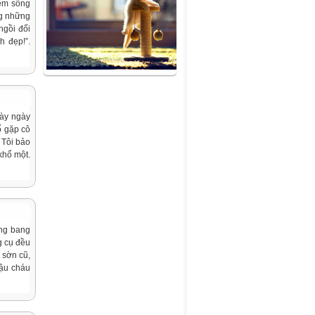
iệm sống
ng những
ngồi đối
h đẹp!”.
ày ngày
ố gặp cô
 Tôi bảo
 khổ một.
ông bang
g cụ đều
 sờn cũ,
Cậu cháu