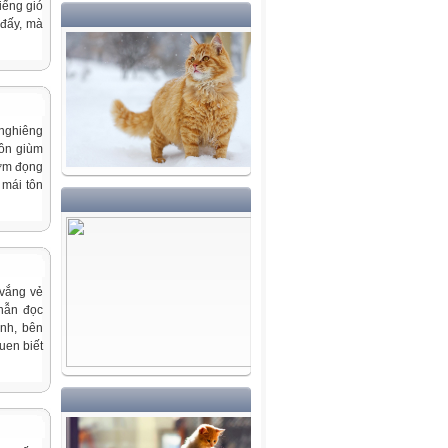
iếng gió
 đấy, mà
 nghiêng
hôn giùm
hơm đọng
 mái tôn
 vắng vẻ
nhẫn đọc
ình, bên
uen biết