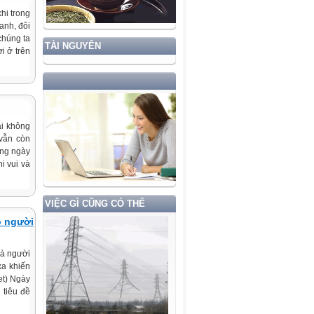
hi trong
anh, đôi
chúng ta
TÀI NGUYÊN
i ở trên
ài không
 vẫn còn
ững ngày
i vui và
VIỆC GÌ CŨNG CÓ THỂ
o người
mà người
xa khiến
et) Ngày
 tiêu đề