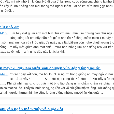
vút. Vậy mà nỗi nhớ thì không. Nó đi qua đi lại trong cuộc sống của chúng ta như t
rên cây lá, như nắng ban mai thong thả ngoài thềm. Lại có khi vừa mới gặp nhau
 nhớ rồi....
hút nhờ em
Em hãy viết giùm anh một bức thư với màu mực tím những câu chữ ngả
lúng liếng rồi em hãy nắn nót giùm anh lời đề tặng chính mình Em hãy 
t sớm mai nụ hoa vừa thức giấc để ngày qua tất bật em còn nghe chút hương t
hồng Em hãy ướt giùm anh một chiều mưa náo nức giùm anh tiếng reo vui trên
 xao xuyến giùm anh nhịp đập nào khác lạ khi...
ăn mày” đi dự đám cưới, câu chuyện xúc động lòng người
" Vào ngày kết hôn, mẹ hỏi tôi: “Hai người trông giống ăn mày ngồi ở nơi
kia là ai vậy? " " ………Sau khi đọc xong tôi đã khóc.. " Xin hãy kiên 
….. Khi tôi nhìn sang, chợt thấy một ông lão đang nhìn chằm chằm về phía m
n có một bà lão. Thấy tôi nhìn sang, họ liền vội vã cúi gầm mặt xuống. Tôi không q
 cả hai người, nhưng nhìn họ cũng không giống những người ăn xin, quần...
 chuyện ngắn thâm thúy về cuộc đời