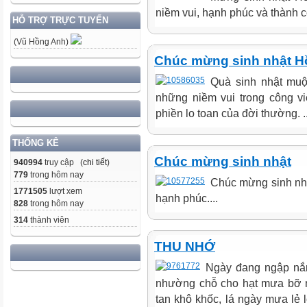
niềm vui, hạnh phúc và thành cô
HỖ TRỢ TRỰC TUYẾN
(Vũ Hồng Anh)
Chúc mừng sinh nhật H
Quà sinh nhật muộ
những niềm vui trong công v
phiền lo toan của đời thường. ..
THỐNG KÊ
Chúc mừng sinh nhật
940994
truy cập (
chi tiết
)
779
trong hôm nay
Chúc mừng sinh nhậ
1771505
lượt xem
hạnh phúc....
828
trong hôm nay
314
thành viên
THU NHỚ
Ngày đang ngập nắng
nhường chỗ cho hạt mưa bỡ n
tan khô khốc, lá ngày mưa lẻ