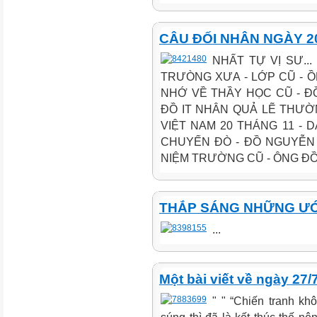
CÂU ĐỐI NHÂN NGÀY 20
NHẤT TỰ VỊ SƯ..
TRƯÒNG XƯA - LỚP CŨ - 
NHỚ VỀ THẦY HỌC CŨ - Đ
ĐỒ IT NHÂN QUẢ LẼ THƯỜ
VIỆT NAM 20 THÁNG 11 -
CHUYẾN ĐÒ - ĐỒ NGUYỄN 
NIỆM TRƯỜNG CŨ - ÔNG ĐỒ 
THẮP SÁNG NHỮNG ƯỚC 
...
Một bài viết về ngày 27
" " “Chiến tranh kh