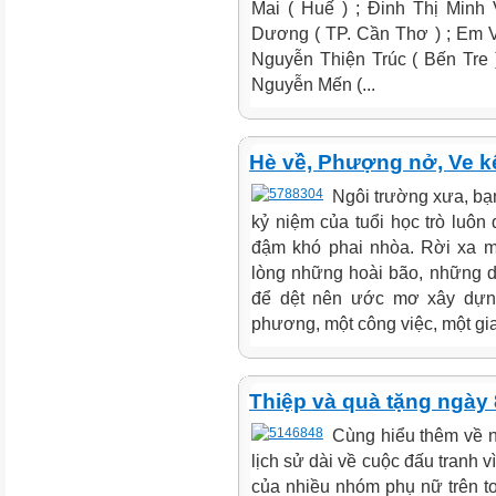
Mai ( Huế ) ; Đinh Thị Minh
Dương ( TP. Cần Thơ ) ; Em V
Nguyễn Thiện Trúc ( Bến Tre 
Nguyễn Mến (...
Hè về, Phượng nở, Ve kê
Ngôi trường xưa, bạn
kỷ niệm của tuổi học trò luôn
đậm khó phai nhòa. Rời xa má
lòng những hoài bão, những dự 
để dệt nên ước mơ xây dựng
phương, một công việc, một gia
Thiệp và quà tặng ngày 
Cùng hiểu thêm về n
lịch sử dài về cuộc đấu tranh 
của nhiều nhóm phụ nữ trên t