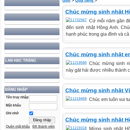
Gốc
>
Quà tặng
>
Chúc mừng sinh nhật H
Cứ mỗi năm gần đế
đến sinh nhật Hồng Anh. Chú
hạnh phúc trong gia đình và cả 
Chúc mừng sinh nhật e
LAN HẠC TRẮNG
Chúc mừng sinh n
này gặt hái được nhiều thành cô
ĐĂNG NHẬP
Chúc mừng sinh nhật V
Tên truy nhập
Chúc em luôn vui tư
Mật khẩu
Ghi nhớ
Chúc mừng sinh nhật Hồ
Quên mật khẩu
ĐK thành viên
Mừng sinh nhật Hồ