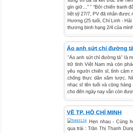
súng thì đã là kết thúc thế n
gìn giữ…” " “Bởi chiến tranh đ
liệt sỹ 27/7, PV đã nhận được 
Hương (25 tuổi, Chí Linh - Hả
thương binh hạng 2/4 của mình
Áo anh sứt chỉ đường tà
"Áo anh sứt chỉ đường tà" là m
trữ tình Việt Nam mà còn phác
yêu người chiến sĩ, tình cảm
chống thực dân xâm lược. N
nhạc sĩ tên tuổi và cũng hàng
cho đến ngày nay vẫn còn được
VỀ TP. HỒ CHÍ MINH
Hẹn nhau - Cùng h
qua trái : Trần Thị Thanh Dun