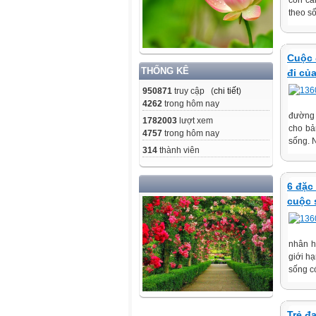
con cá
theo số
Cuộc 
THỐNG KÊ
đi củ
950871
truy cập (
chi tiết
)
4262
trong hôm nay
đường c
1782003
lượt xem
cho bả
4757
trong hôm nay
sống. 
314
thành viên
6 đặc
cuộc 
nhân h
giới h
sống c
Trẻ đ