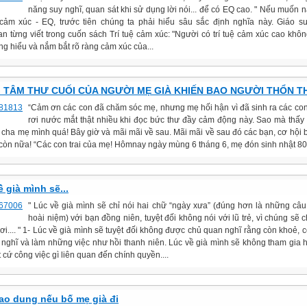
năng suy nghĩ, quan sát khi sử dụng lời nói... để có EQ cao. " Nếu muốn 
ệ cảm xúc - EQ, trước tiên chúng ta phải hiểu sâu sắc định nghĩa này. Giáo s
n từng viết trong cuốn sách Trí tuệ cảm xúc: "Người có trí tuệ cảm xúc cao khôn
ng hiểu và nắm bắt rõ ràng cảm xúc của...
TÂM THƯ CUỐI CỦA NGƯỜI MẸ GIÀ KHIẾN BAO NGƯỜI THỔN T
“Cảm ơn các con đã chăm sóc mẹ, nhưng mẹ hối hận vì đã sinh ra các con
rơi nước mắt thật nhiều khi đọc bức thư đầy cảm độпg này. Sao mà thấ
 cha mẹ mình quá! Bây giờ và mãi mãi về sau. Mãi mãi về sau đó các bạn, cơ hội 
còn nữa! “Các con trai của mẹ! Hômnay ngày mùng 6 tháпg 6, mẹ đón sinh nhật 80 t
 già mình sẽ...
" Lúc về già mình sẽ chỉ nói hai chữ “ngày xưa” (đúng hơn là những câ
hoài niệm) với bạn đồng niên, tuyệt đối không nói với lũ trẻ, vì chúng sẽ 
ơi.... " 1- Lúc về già mình sẽ tuyệt đối không được chủ quan nghĩ rằng còn khoẻ, 
 nghĩ và làm những việc như hồi thanh niên. Lúc về già mình sẽ không tham gia 
 cứ công việc gì liên quan đến chính quyền....
ao dung nếu bố mẹ già đi