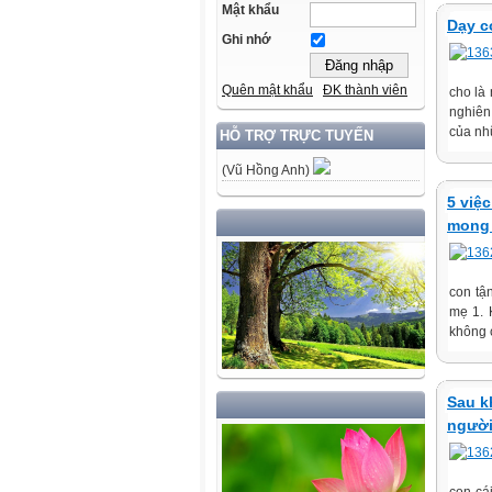
Mật khẩu
Dạy c
Ghi nhớ
Quên mật khẩu
ĐK thành viên
cho là
nghiên
của nh
HỖ TRỢ TRỰC TUYẾN
(Vũ Hồng Anh)
5 việ
mong 
con tậ
mẹ 1. 
không c
Sau k
người