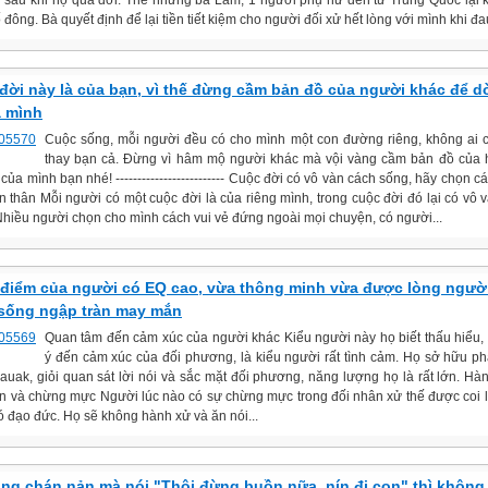
i sau khi họ qua đời. Thế nhưng bà Lâm, 1 người phụ nữ đến từ Trung Quốc lại 
 đông. Bà quyết định để lại tiền tiết kiệm cho người đối xử hết lòng với mình khi đau
đời này là của bạn, vì thế đừng cầm bản đồ của người khác để 
a mình
Cuộc sống, mỗi người đều có cho mình một con đường riêng, không ai c
thay bạn cả. Đừng vì hâm mộ người khác mà vội vàng cầm bản đồ của 
ủa mình bạn nhé! ------------------------- Cuộc đời có vô vàn cách sống, hãy chọn c
n thân Mỗi người có một cuộc đời là của riêng mình, trong cuộc đời đó lại có vô 
Nhiều người chọn cho mình cách vui vẻ đứng ngoài mọi chuyện, có người...
 điểm của người có EQ cao, vừa thông minh vừa được lòng người
sống ngập tràn may mắn
Quan tâm đến cảm xúc của người khác Kiểu người này họ biết thấu hiểu, 
ý đến cảm xúc của đối phương, là kiểu người rất tình cảm. Họ sở hữu p
auak, giỏi quan sát lời nói và sắc mặt đối phương, năng lượng họ là rất lớn. Hà
ạn và chừng mực Người lúc nào có sự chừng mực trong đối nhân xử thế được coi 
ó đạo đức. Họ sẽ không hành xử và ăn nói...
ang chán nản mà nói "Thôi đừng buồn nữa, nín đi con" thì không