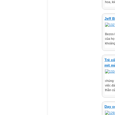
hoa, ki
Jeff 
Bezos 
của họ 
khoảng 
Trẻ c
mịt m
chúng 
việc đ
thần củ
Dạy c