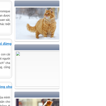
eronique
Lan được
uan sát,
hác biệt
hì đừng
 con cái
ột người
ách" cha
ng, cũng
đồng cho
của mình
 sản cho