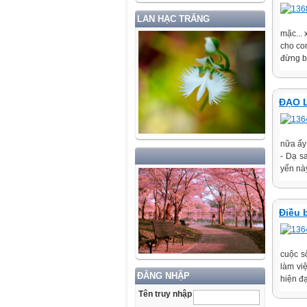
LAN HẠC TRẮNG
mặc...
cho co
đừng ba
ĐẠO 
nữa ấy 
‐ Dạ s
yến nà
Điều 
cuộc s
làm vi
ĐĂNG NHẬP
hiện đạ
Tên truy nhập