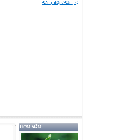
Đăng nhập / Đăng ký
ƯƠM MẦM