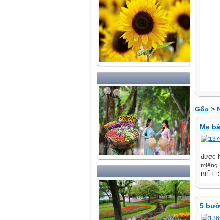
Gốc
>
Mẹ bả
được h
miếng 
BIẾT Đ
5 bướ