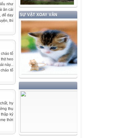
 Nếu như
i ăn cái
SỰ VẬT XOAY VẦN
, để dạy
yện, thì
 cháo tổ
thịt heo
i này...
 cháo tổ
chất, hy
ưởng thụ
 thập kỷ
 mẹ thời