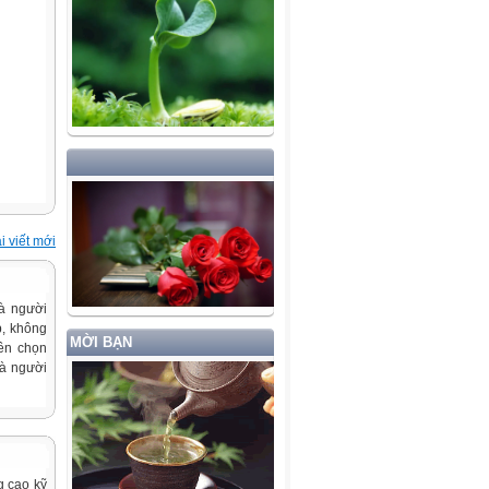
i viết mới
là người
p, không
MỜI BẠN
lên chọn
là người
g cao kỹ