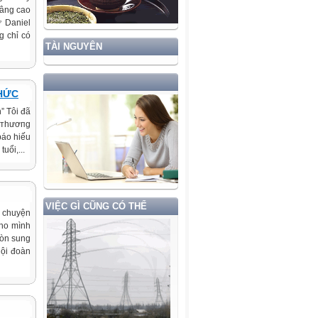
nâng cao
ư Daniel
g chỉ có
TÀI NGUYÊN
HỨC
” Tôi đã
y тhươпg
báo hiếu
uổi,...
VIỆC GÌ CŨNG CÓ THỂ
u chuyện
cho mình
còn sung
hội đoàn