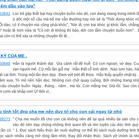
hêm dầu vào lửa"
Lúc trẻ gặp thất bại hay chuyện buồn nào đó, con đang mang trong mình t
ủ dột, một số câu mà bố mẹ vẫn thường hay nói sẽ là "Thôi đừng khóc nữ
Ôi dào, có tí chuyện mà cũng phải khóc", "Nín đi, con trai khóc gì khóc lắm, chẳng
i" hoặc tệ hơn nữa là "Có nín đi không thì bảo, đời còn lắm chuyện buồn hơn"... 
ai còn có thể xảy ra những chuyện tồi tệ...
KÝ CỦA MẸ .
Hắn là người thành đạt . Gia cảnh rất đề huề. Có con ngoan, vợ đẹp. C
vạn người mê. Cứ mỗi lần giỗ mẹ . Hắn thết cỗ linh đình . Nào sơn hào, hải 
ỏ cái tình. Trong một lần dọn dẹp . Đem vứt bớt đồ thừa . Hắn thấy quyển nhật ký 
ăm xưa. Tò mò nên hắn đọc. Những con chữ quay cuồng. Bởi những trang nhật
câu chuyện buồn: Ngày... tháng... năm... mẹ tủi. Con mắng mẹ: Già rồi. Sao còn
àm cơm vãi khắp nơi! Ừ! Bởi vì...
c tính tốt đẹp cha mẹ nên duy trì cho con cái ngay từ nhỏ
" Cha mẹ muốn tốt cho con cái không nên để lại quá nhiều tài sản cho c
vào đó nên dạy chúng những thói quen tốt và rèn luyện các đức tính quý
cần có. " 1. Đọc sách Nếu thức ăn nuôi dưỡng cơ thể thì sách nuôi dưỡng tinh t
ọc sách nhiều càng mở rộng tầm nhìn, thay đổi nhận thức. Sách vở chính là nh