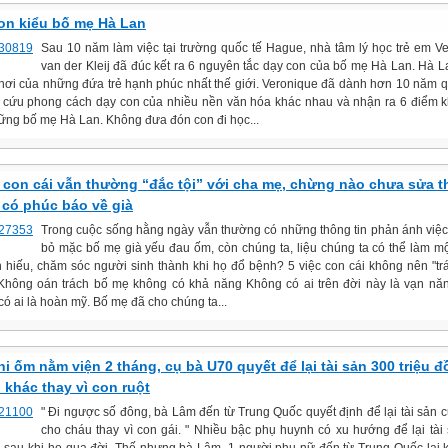
on kiểu bố mẹ Hà Lan
Sau 10 năm làm việc tại trường quốc tế Hague, nhà tâm lý học trẻ em V
van der Kleij đã đúc kết ra 6 nguyên tắc dạy con của bố mẹ Hà Lan. Hà 
 nơi của những đứa trẻ hạnh phúc nhất thế giới. Veronique đã dành hơn 10 năm q
 cứu phong cách dạy con của nhiều nền văn hóa khác nhau và nhận ra 6 điểm k
ững bố mẹ Hà Lan. Không đưa đón con đi học...
c con cái vẫn thường “đắc tội” với cha mẹ, chừng nào chưa sửa t
có phúc báo về già
Trong cuộc sống hằng ngày vẫn thường có những thông tin phản ánh việc
bỏ mặc bố mẹ già yếu đau ốm, còn chúng ta, liệu chúng ta có thể làm m
n hiếu, chăm sóc người sinh thành khi họ đổ bệnh? 5 việc con cái không nên "tr
Không oán trách bố mẹ không có khả năng Không có ai trên đời này là vạn nă
ó ai là hoàn mỹ. Bố mẹ đã cho chúng ta...
hi ốm nằm viện 2 tháng, cụ bà U70 quyết để lại tài sản 300 triệu 
 khác thay vì con ruột
" Đi ngược số đông, bà Lâm đến từ Trung Quốc quyết định để lại tài sản 
cho cháu thay vì con gái. " Nhiều bậc phụ huynh có xu hướng để lại tài