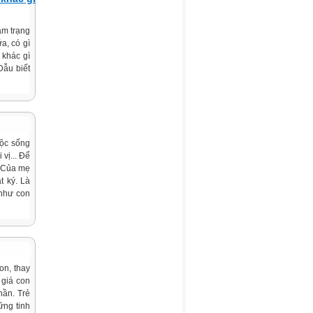
âm trạng
a, có gì
 khác gì
Dẫu biết
uộc sống
vị... Để
. Của mẹ
 ký. Là
 như con
on, thay
 giá con
hần. Trẻ
ững tinh