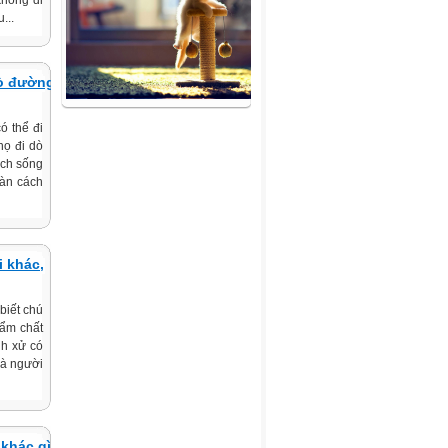
không đi
...
dò đường
ó thể đi
họ đi dò
ách sống
vàn cách
 khác,
biết chú
hẩm chất
nh xử có
là người
 khác gì