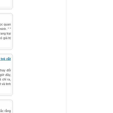
học quan
inh. " "
ang trại
 giá trị
trẻ rất
thay đổi
giờ đây,
 chỉ ra,
 và tinh
hắc rằng