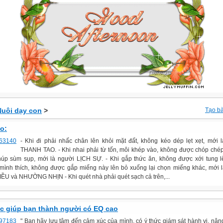
Nuôi dạy con
>
Tạo bà
o:
- Khi đi phải nhấc chân lên khỏi mặt đất, không kéo dép lẹt xẹt, mới 
THANH TAO. - Khi nhai phải từ tốn, môi khép vào, không được chóp ché
úp sùm sụp, mới là người LỊCH SỰ. - Khi gắp thức ăn, không được xới tung 
mình thích, không được gắp miếng này lên bỏ xuống lại chọn miếng khác, mới 
IỀU và NHƯỜNG NHỊN - Khi quét nhà phải quét sạch cả trên,...
c giúp bạn thành người có EQ cao
" Bạn hãy lưu tâm đến cảm xúc của mình, có ý thức giám sát hành vi, nân