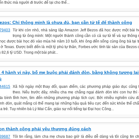
ến thức mà người đi trước để lại cho thế...
Bezos: Chỉ thông minh là chưa đủ, bạn cần tử tế để thành công
Từ khi còn nhỏ, nhà sáng lập Amazon Jeff Bezos đã học được một bài 
trọng từ ông mình: Một người thành công cần có cả sự tử tế và sự thông m
học được bài học đó vào mùa hè năm 10 tuổi, khi ông đến sống cùng ông bà tại tr
ở Texas. Được biết đến là một tỷ phú tự thân, Forbes ước tính tài sản của Bezos có
82,6 tỷ USD. Trong một bài phát...
ó 4 hành vi này, bố mẹ buộc phải đánh đòn, bằng không tương lai 
ù
Xã hội ngày một thay đổi, quan điểm, các phương pháp giáo dục cũng 
theo. Nếu trước đây, nhiều cha mẹ chẳng ngại đánh đòn khi con hư thì 
ta bình tĩnh hơn, tìm đến những phương pháp tích cực. Bởi nhiều nghiên cứu đã
ánh đòn, quát mắng có thể mang lại những hậu quả tiêu cực đến sức khỏe thể chất
a trẻ. Tuy nhiên bà Lý Mai Cẩn, giáo sự nổi tiếng tại Đại học Công...
on thành công phải yêu thương đúng cách
Tôi tin rằng, làm cha mẹ chưa bao giờ là điều dễ dàng và tôi cũng tin c