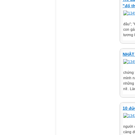
"đổ t
đâu"; "
con gá
tương l
NHẬT 
chứng t
mình n
những 
nít . L
10 đứ
người 
càng đ