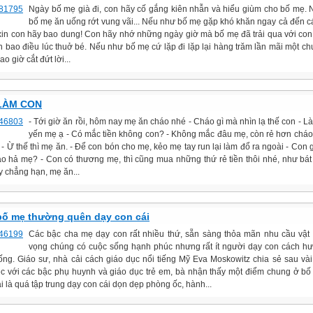
Ngày bố mẹ già đi, con hãy cố gắng kiên nhẫn và hiểu giùm cho bố mẹ.
bố mẹ ăn uống rớt vung vãi... Nếu như bố mẹ gặp khó khăn ngay cả đến cá
 xin con hãy bao dung! Con hãy nhớ những ngày giờ mà bố mẹ đã trải qua với con
n bao điều lúc thuở bé. Nếu như bố mẹ cứ lặp đi lặp lại hàng trăm lần mãi một chu
o giờ cắt đứt lời...
LÀM CON
‐ Tới giờ ăn rồi, hôm nay mẹ ăn cháo nhé ‐ Cháo gì mà nhìn lạ thế con ‐ Là
yến mẹ ạ ‐ Có mắc tiền không con? ‐ Không mắc đâu mẹ, còn rẻ hơn cháo 
‐ Ừ thế thì mẹ ăn. ‐ Để con bón cho mẹ, kẻo mẹ tay run lại làm đổ ra ngoài ‐ Con gá
ao hả mẹ? ‐ Con có thương mẹ, thì cũng mua những thứ rẻ tiền thôi nhé, như bát
y chẳng hạn, mẹ ăn...
bố mẹ thường quên dạy con cái
Các bậc cha mẹ dạy con rất nhiều thứ, sẵn sàng thỏa mãn nhu cầu vật 
vọng chúng có cuộc sống hạnh phúc nhưng rất ít người dạy con cách h
ống. Giáo sư, nhà cải cách giáo dục nổi tiếng Mỹ Eva Moskowitz chia sẻ sau vài
ệc với các bậc phụ huynh và giáo dục trẻ em, bà nhận thấy một điểm chung ở bố
i là quá tập trung dạy con cái dọn dẹp phòng ốc, hành...