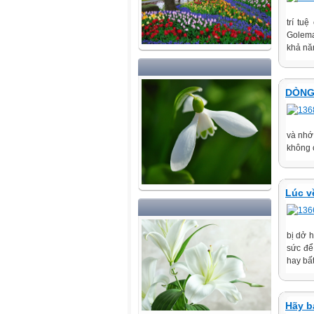
trí tu
Golema
khả nă
DÒNG 
và nhớ
không 
Lúc về
bị dở h
sức để
hay bất
Hãy b