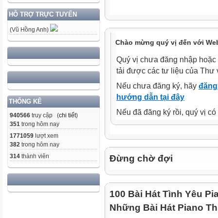
HỖ TRỢ TRỰC TUYẾN
(Vũ Hồng Anh)
Chào mừng quý vị đến với Web
Quý vị chưa đăng nhập hoặc 
tải được các tư liệu của Thư 
Nếu chưa đăng ký, hãy
đăng 
hướng dẫn tại đây
THỐNG KÊ
Nếu đã đăng ký rồi, quý vị c
940566
truy cập (
chi tiết
)
351
trong hôm nay
1771059
lượt xem
382
trong hôm nay
314
thành viên
Đừng chờ đợi
100 Bài Hát Tình Yêu Pi
Những Bài Hát Piano Th