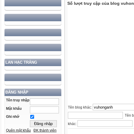
Số lượt truy cập của blog vuho
LAN HẠC TRẮNG
ĐĂNG NHẬP
Tên truy nhập
Tên blog khác:
Mật khẩu
Tên b
Ghi nhớ
khác:
Quên mật khẩu
ĐK thành viên