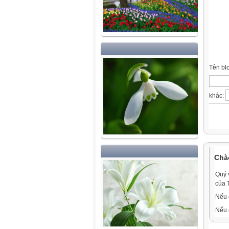
Tên bl
khác:
Chà
Quý 
của 
Nếu 
Nếu 