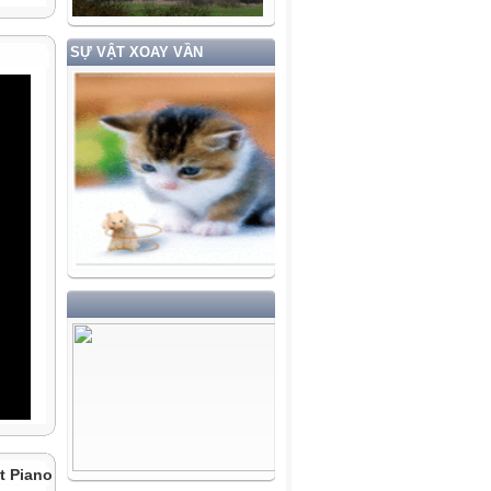
SỰ VẬT XOAY VẦN
t Piano