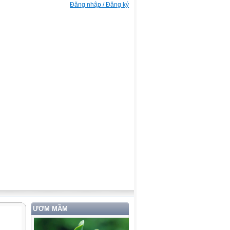
Đăng nhập / Đăng ký
ƯƠM MẦM