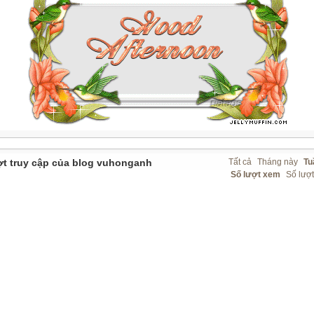
ợt truy cập của blog vuhonganh
Tất cả
Tháng này
Tu
Số lượt xem
Số lượ