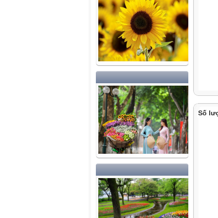
Số lư