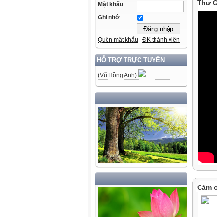
Thư G
Mật khẩu
Ghi nhớ
Quên mật khẩu
ĐK thành viên
HỖ TRỢ TRỰC TUYẾN
(Vũ Hồng Anh)
Cám ơ