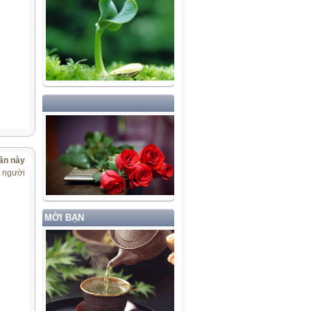
ần này
t người
MỜI BẠN