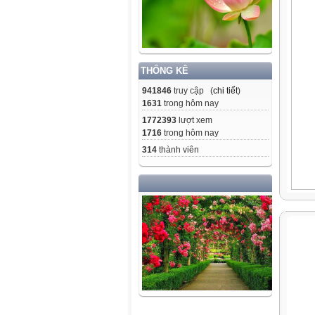
THỐNG KÊ
941846
truy cập (
chi tiết
)
1631
trong hôm nay
1772393
lượt xem
1716
trong hôm nay
314
thành viên