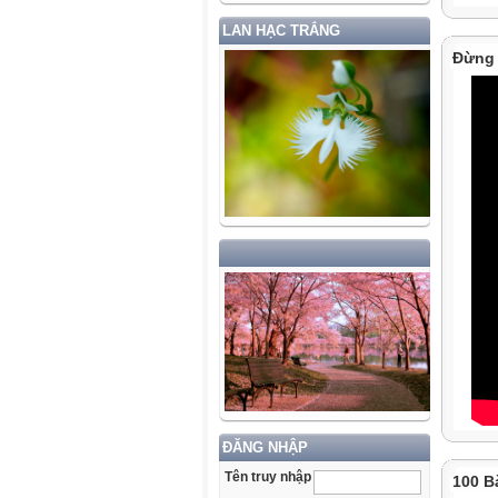
LAN HẠC TRẮNG
Đừng 
ĐĂNG NHẬP
Tên truy nhập
100 B